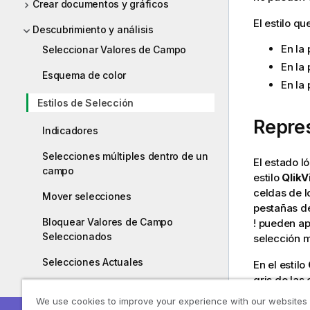
Crear documentos y gráficos
El estilo q
Descubrimiento y análisis
En la
Seleccionar Valores de Campo
En la
Esquema de color
En la
Estilos de Selección
Repres
Indicadores
Selecciones múltiples dentro de un
El estado l
campo
estilo
QlikV
celdas de l
Mover selecciones
pestañas de
Bloquear Valores de Campo
! pueden ap
Seleccionados
selección m
Selecciones Actuales
En el estilo
gris de las
Selecciones en Otros Objetos
selección m
We use cookies to improve your experience with our websites