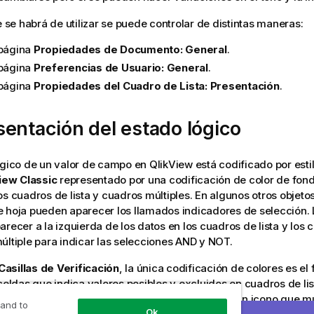
ue se habrá de utilizar se puede controlar de distintas maneras:
 página
Propiedades de Documento: General
.
 página
Preferencias de Usuario: General
.
 página
Propiedades del Cuadro de Lista: Presentación
.
entación del estado lógico
ógico de un valor de campo en QlikView está codificado por estil
iew Classic
representado por una codificación de color de fond
os cuadros de lista y cuadros múltiples. En algunos otros objetos
 hoja pueden aparecer los llamados indicadores de selección. 
arecer a la izquierda de los datos en los cuadros de lista y los
últiple para indicar las selecciones AND y NOT.
Casillas de Verificación
, la única codificación de colores es el
 celdas que indica valores posibles y excluidos en cuadros de li
últiple. Sin embargo, en todas las celdas habrá un icono que m
 and to
Ok