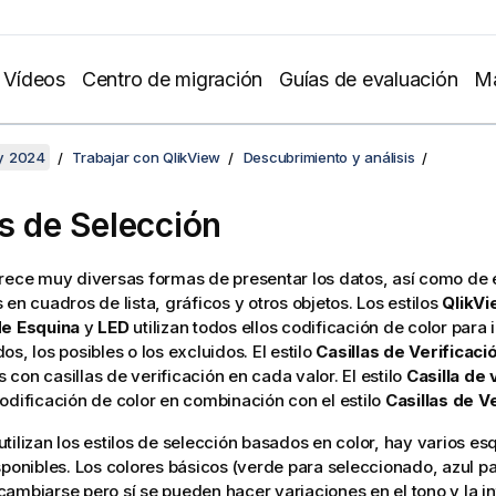
Vídeos
Centro de migración
Guías de evaluación
Ma
y 2024
Trabajar con QlikView
Descubrimiento y análisis
os de Selección
rece muy diversas formas de presentar los datos, así como de 
 en cuadros de lista, gráficos y otros objetos. Los estilos
QlikVi
de Esquina
y
LED
utilizan todos ellos codificación de color para 
s, los posibles o los excluidos. El estilo
Casillas de Verificaci
con casillas de verificación en cada valor. El estilo
Casilla de 
odificación de color en combinación con el estilo
Casillas de V
tilizan los estilos de selección basados en color, hay varios e
sponibles. Los colores básicos (verde para seleccionado, azul p
ambiarse pero sí se pueden hacer variaciones en el tono y la i