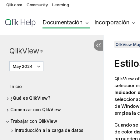
Qlik.com
Community
Learning
Documentación
Incorporación
QlikView Ma
QlikView
®
Estil
May 2024
QlikView of
selecciones
Inicio
Indicador 
¿Qué es QlikView?
seleccionado
de Windows 
Comenzar con QlikView
emplea la c
Trabajar con QlikView
Cuando se u
Introducción a la carga de datos
de color di
no pueden c