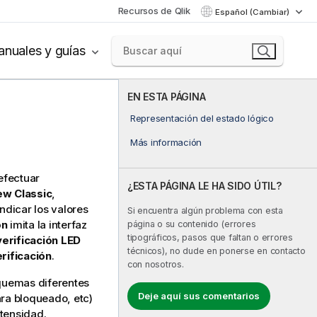
Recursos de Qlik
Español (Cambiar)
nuales y guías
EN ESTA PÁGINA
Representación del estado lógico
Más información
efectuar
¿ESTA PÁGINA LE HA SIDO ÚTIL?
ew Classic
,
indicar los valores
Si encuentra algún problema con esta
ón
imita la interfaz
página o su contenido (errores
tipográficos, pasos que faltan o errores
verificación LED
técnicos), no dude en ponerse en contacto
erificación
.
con nosotros.
squemas diferentes
Deje aquí sus comentarios
ara bloqueado, etc)
ntensidad.