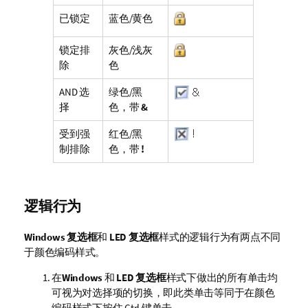
已锁定
蓝色/黄色
锁定排
灰色/浅灰
除
色
AND 选
绿色/黑
择
色，带
&
受到强
红色/黑
制排除
色，带
!
逻辑行为
Windows 复选框
和
LED 复选框
样式的逻辑行为有两点不同
于颜色编码样式。
在
Windows
和
LED 复选框
样式下做出的所有单击均
可视为对选择项的切换，即此类单击等同于在颜色
编码样式下按住 Ctrl 键单击。