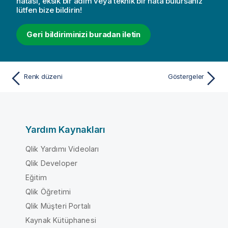
hatası, eksik bir adım veya teknik bir hata bulursanız
lütfen bize bildirin!
Geri bildiriminizi buradan iletin
Renk düzeni
Göstergeler
Yardım Kaynakları
Qlik Yardımı Videoları
Qlik Developer
Eğitim
Qlik Öğretimi
Qlik Müşteri Portalı
Kaynak Kütüphanesi