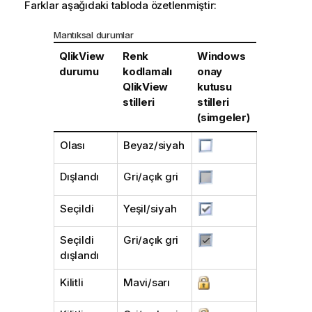
Farklar aşağıdaki tabloda özetlenmiştir:
Mantıksal durumlar
QlikView
Renk
Windows
durumu
kodlamalı
onay
QlikView
kutusu
stilleri
stilleri
(simgeler)
Olası
Beyaz/siyah
Dışlandı
Gri/açık gri
Seçildi
Yeşil/siyah
Seçildi
Gri/açık gri
dışlandı
Kilitli
Mavi/sarı