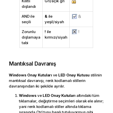
Kilitli
Gri/açık gri
dışlandı
AND ile
&
ile
seçili
yeşil/siyah
Zorunlu
!
ile
dışlamaya
kırmızı/siyah
tabi
Mantıksal Davranış
Windows Onay Kutuları
ve
LED Onay Kutusu
stilinin
mantıksal davranışı, renk kodlamalı stillerin
davranışından iki şekilde ayrılır.
Windows
ve
LED Onay Kutuları
altındaki tüm
tıklamalar, değiştirme seçimleri olarak ele alınır;
yani renk kodlamalı stiller altında tıklama
sırasında Ctrl tuşu basılı tutuluyormuş gibi