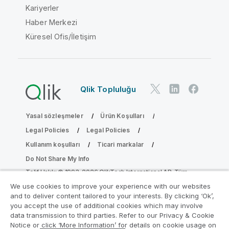
Kariyerler
Haber Merkezi
Küresel Ofis/İletişim
Qlik Topluluğu
Yasal sözleşmeler
Ürün Koşulları
Legal Policies
Legal Policies
Kullanım koşulları
Ticari markalar
Do Not Share My Info
Telif Hakkı © 1993-2026 QlikTech International AB. Tüm
hakları saklıdır.
We use cookies to improve your experience with our websites
and to deliver content tailored to your interests. By clicking ‘Ok’,
you accept the use of additional cookies which may involve
data transmission to third parties. Refer to our Privacy & Cookie
Analiz Modernleştirme Programına katılın
Notice or click ‘More Information’ for details on cookie usage on