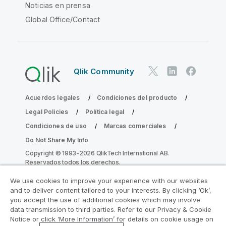
Noticias en prensa
Global Office/Contact
Qlik Community
Acuerdos legales
Condiciones del producto
Legal Policies
Política legal
Condiciones de uso
Marcas comerciales
Do Not Share My Info
Copyright © 1993-2026 QlikTech International AB.
Reservados todos los derechos.
We use cookies to improve your experience with our websites
and to deliver content tailored to your interests. By clicking ‘Ok’,
Únase al Programa de modernización de
you accept the use of additional cookies which may involve
data transmission to third parties. Refer to our Privacy & Cookie
la analítica
Notice or click ‘More Information’ for details on cookie usage on