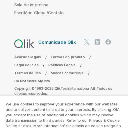
Sala de imprensa
Escritório Global/Contato
Comunidade Qlik
Acordos legais
Termos do produto
Legal Policies
Políticas Legais
Termos de uso
Marcas comerciais
Do Not Share My Info
Copyright © 1993-2026 QlikTech International AB. Todos os
direitos reservados.
We use cookies to improve your experience with our websites
and to deliver content tailored to your interests. By clicking ‘Ok’,
Participe do Programa de Modernização
you accept the use of additional cookies which may involve
data transmission to third parties. Refer to our Privacy & Cookie
do Analytics
Notice or click ‘More Information’ for details on cookie usage on