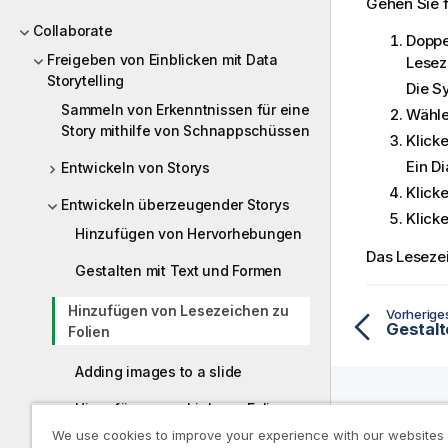
Gehen Sie 
Collaborate
Doppe
Freigeben von Einblicken mit Data
Lesez
Storytelling
Die S
Sammeln von Erkenntnissen für eine
Wähle
Story mithilfe von Schnappschüssen
Klick
Ein Di
Entwickeln von Storys
Klick
Entwickeln überzeugender Storys
Klick
Hinzufügen von Hervorhebungen
Das Lesezei
Gestalten mit Text und Formen
Hinzufügen von Lesezeichen zu
Vorherig
Gestalt
Folien
Adding images to a slide
Hinzufügen von Links zu Folien
We use cookies to improve your experience with our websites
Hilfe-
Ändern der Darstellung eines