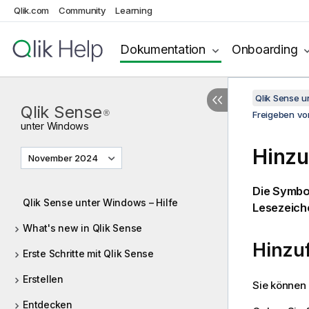
Qlik.com
Community
Learning
Dokumentation
Onboarding
Qlik Sense 
Qlik Sense
®
Freigeben von
unter
Windows
Hinzu
November 2024
Die Symbol
Qlik Sense unter Windows – Hilfe
Lesezeich
What's new in Qlik Sense
Hinzu
Erste Schritte mit Qlik Sense
Erstellen
Sie können
Entdecken