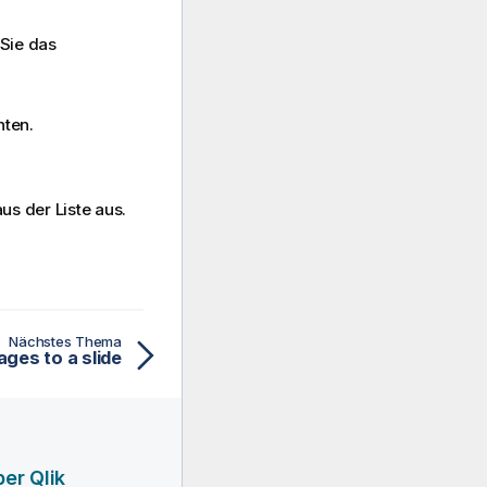
 Sie das
hten.
us der Liste aus.
Nächstes Thema
ges to a slide
er Qlik