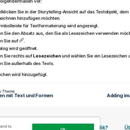
folgendermaßen vor:
lklicken Sie in der Storytelling-Ansicht auf das Textobjekt, dem
eichnen hinzufügen möchten.
ymbolleiste für Textformatierung wird angezeigt.
n Sie den Absatz aus, den Sie als Lesezeichen verwenden möc
en Sie auf
.
alog wird geöffnet.
en Sie rechts auf
Lesezeichen
und wählen Sie ein Lesezeichen a
en Sie außerhalb des Texts.
chen wird hinzugefügt.
es Thema
en mit Text und Formen
Adding ima
 and to
Produkte
Warum Qlik?
Üb
Ok