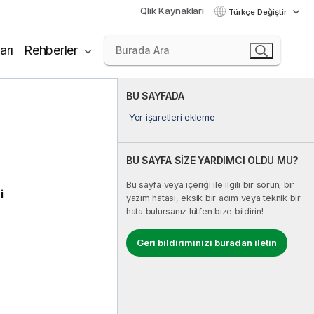
Qlik Kaynakları
Türkçe Değiştir
arı
Rehberler
BU SAYFADA
Yer işaretleri ekleme
BU SAYFA SİZE YARDIMCI OLDU MU?
Bu sayfa veya içeriği ile ilgili bir sorun; bir
i
yazım hatası, eksik bir adım veya teknik bir
hata bulursanız lütfen bize bildirin!
Geri bildiriminizi buradan iletin