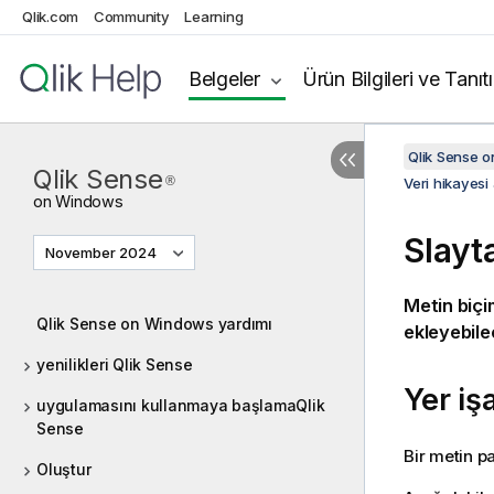
Qlik.com
Community
Learning
Belgeler
Ürün Bilgileri ve Tanıt
Qlik Sense 
Qlik Sense
®
Veri hikayesi
on
Windows
Slayta
November 2024
Metin biçi
Qlik Sense on Windows yardımı
ekleyebilec
yenilikleri Qlik Sense
Yer iş
uygulamasını kullanmaya başlamaQlik
Sense
Bir metin pa
Oluştur