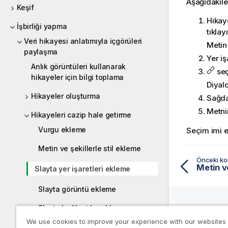
Aşağıdakile
Keşif
Hikay
İşbirliği yapma
tıklayı
Veri hikayesi anlatımıyla içgörüleri
Metin
paylaşma
Yer iş
Anlık görüntüleri kullanarak
seç
hikayeler için bilgi toplama
Diyalo
Hikayeler oluşturma
Sağd
Metnin
Hikayeleri cazip hale getirme
Vurgu ekleme
Seçim imi e
Metin ve şekillerle stil ekleme
Önceki k
Metin ve
Slayta yer işaretleri ekleme
Slayta görüntü ekleme
Slayta bağlantılar ekleme
We use cookies to improve your experience with our websites
Yardım
Anlık görüntünün görünümünü