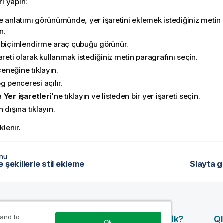
ri yapın:
e anlatımı görünümünde, yer işaretini eklemek istediğiniz metin 
n.
 biçimlendirme araç çubuğu görünür.
areti olarak kullanmak istediğiniz metin paragrafını seçin.
eneğine tıklayın.
g penceresi açılır.
a
Yer işaretleri
'ne tıklayın ve listeden bir yer işareti seçin.
 dışına tıklayın.
klenir.
onu
 şekillerle stil ekleme
Slayta 
 and to
Ürünler
Neden Qlik?
Ql
Ok