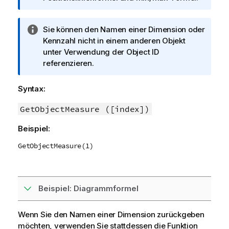
r
m
I
Sie können den Namen einer Dimension oder
a
n
Kennzahl nicht in einem anderen Objekt
t
f
unter Verwendung der
Object ID
i
o
referenzieren.
o
r
n
m
s
Syntax:
a
h
t
GetObjectMeasure ([index])
i
i
n
Beispiel:
o
w
n
e
GetObjectMeasure(1)
s
i
h
s
i
n
Beispiel: Diagrammformel
w
e
Wenn Sie den Namen einer Dimension zurückgeben
i
möchten, verwenden Sie stattdessen die Funktion