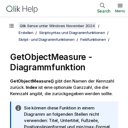
Search
Menü
Qlik Sense unter Windows November 2024
Erstellen
Skriptsyntax und Diagrammfunktionen
Skript- und Diagrammfunktionen
Feldfunktionen
GetObjectMeasure -
Diagrammfunktion
GetObjectMeasure()
gibt den Namen der Kennzahl
zurück.
Index
ist eine optionale Ganzzahl, die die
Kennzahl angibt, die zurückgegeben werden sollte.
I
Sie können diese Funktion in einem
n
Diagramm an folgenden Stellen nicht
f
verwenden: Titel, Untertitel, Fußzeile,
o
Positionslinienformel und min/max-Formel.