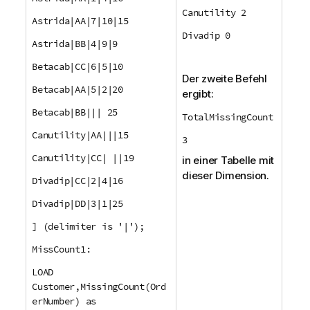
Canutility 2
Astrida|AA|7|10|15
Divadip 0
Astrida|BB|4|9|9
Betacab|CC|6|5|10
Der zweite Befehl
Betacab|AA|5|2|20
ergibt:
Betacab|BB||| 25
TotalMissingCount
Canutility|AA|||15
3
Canutility|CC| ||19
in einer Tabelle mit
dieser Dimension.
Divadip|CC|2|4|16
Divadip|DD|3|1|25
] (delimiter is '|');
MissCount1:
LOAD
Customer,MissingCount(Ord
erNumber) as