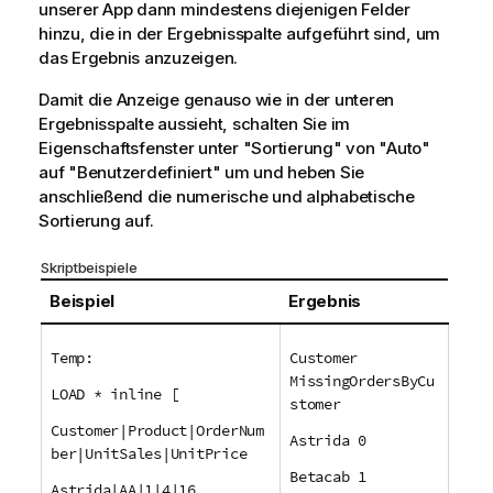
unserer App dann mindestens diejenigen Felder
hinzu, die in der Ergebnisspalte aufgeführt sind, um
das Ergebnis anzuzeigen.
Damit die Anzeige genauso wie in der unteren
Ergebnisspalte aussieht, schalten Sie im
Eigenschaftsfenster unter "Sortierung" von "Auto"
auf "Benutzerdefiniert" um und heben Sie
anschließend die numerische und alphabetische
Sortierung auf.
Skriptbeispiele
Beispiel
Ergebnis
Temp:
Customer
MissingOrdersByCu
LOAD * inline [
stomer
Customer|Product|OrderNum
Astrida 0
ber|UnitSales|UnitPrice
Betacab 1
Astrida|AA|1|4|16