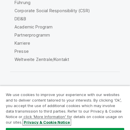
Führung
Corporate Social Responsibility (CSR)
DEI&B
Academic Program
Partnerprogramm
Karriere
Presse
Weltweite Zentrale/Kontakt
Qlik Community
We use cookies to improve your experience with our websites
and to deliver content tailored to your interests. By clicking ‘Ok’,
Rechtliche Vereinbarungen
you accept the use of additional cookies which may involve
data transmission to third parties. Refer to our Privacy & Cookie
Produktbedingungen
Legal Policies
Notice or click ‘More Information’ for details on cookie usage on
Legal Policies
Benutzungsbedingungen
our sites.
Privacy & Cookie Notice
Marken
Do Not Share My Info