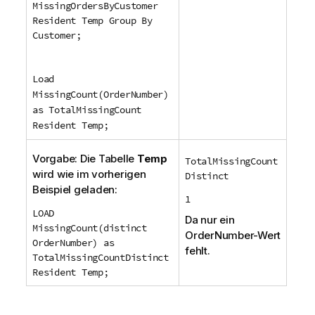
MissingOrdersByCustomer
Resident Temp Group By
Customer;
Load
MissingCount(OrderNumber)
as TotalMissingCount
Resident Temp;
Vorgabe: Die Tabelle
Temp
TotalMissingCount
wird wie im vorherigen
Distinct
Beispiel geladen:
1
LOAD
Da nur ein
MissingCount(distinct
OrderNumber
-Wert
OrderNumber) as
fehlt.
TotalMissingCountDistinct
Resident Temp;