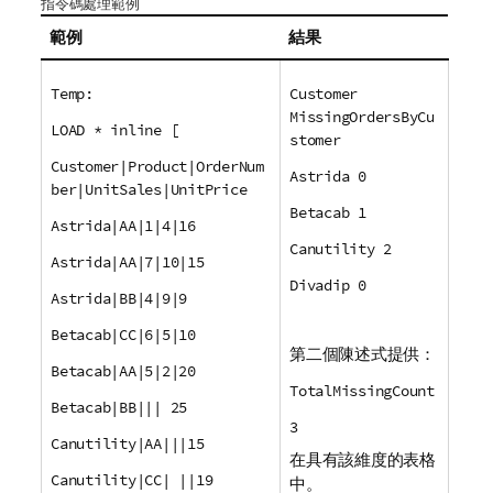
指令碼處理範例
範例
結果
Temp:
Customer
MissingOrdersByCu
LOAD * inline [
stomer
Customer|Product|OrderNum
Astrida 0
ber|UnitSales|UnitPrice
Betacab 1
Astrida|AA|1|4|16
Canutility 2
Astrida|AA|7|10|15
Divadip 0
Astrida|BB|4|9|9
Betacab|CC|6|5|10
第二個陳述式提供：
Betacab|AA|5|2|20
TotalMissingCount
Betacab|BB||| 25
3
Canutility|AA|||15
在具有該維度的表格
Canutility|CC| ||19
中。