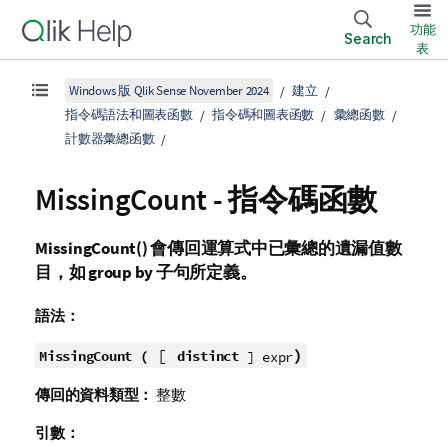
功能
Search
表
Windows 版 Qlik Sense November 2024
建立
指令碼語法和圖表函數
指令碼和圖表函數
彙總函數
計數器彙總函數
MissingCount - 指令碼函數
MissingCount()
會傳回運算式中已彙總的遺漏值數
目，如
group by
子句所定義。
語法：
[
)
MissingCount (
distinct
] expr
傳回的資料類型：
整數
引數：