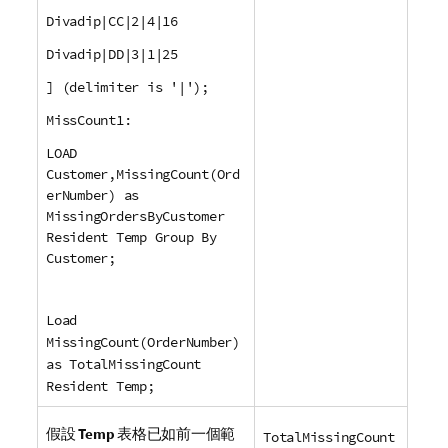
Divadip|CC|2|4|16
Divadip|DD|3|1|25
] (delimiter is '|');
MissCount1:
LOAD
Customer,MissingCount(Ord
erNumber) as
MissingOrdersByCustomer
Resident Temp Group By
Customer;
Load
MissingCount(OrderNumber)
as TotalMissingCount
Resident Temp;
假設
Temp
表格已如前一個範
TotalMissingCount