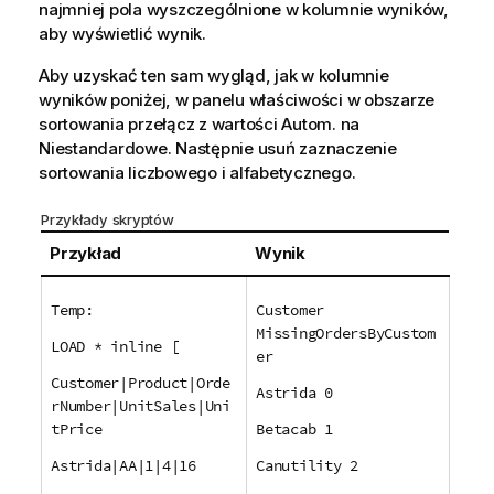
najmniej pola wyszczególnione w kolumnie wyników,
aby wyświetlić wynik.
Aby uzyskać ten sam wygląd, jak w kolumnie
wyników poniżej, w panelu właściwości w obszarze
sortowania przełącz z wartości Autom. na
Niestandardowe. Następnie usuń zaznaczenie
sortowania liczbowego i alfabetycznego.
Przykłady skryptów
Przykład
Wynik
Temp:
Customer
MissingOrdersByCustom
LOAD * inline [
er
Customer|Product|Orde
Astrida 0
rNumber|UnitSales|Uni
tPrice
Betacab 1
Astrida|AA|1|4|16
Canutility 2