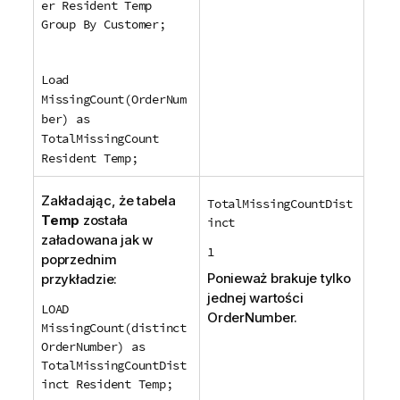
er Resident Temp
Group By Customer;
Load
MissingCount(OrderNum
ber) as
TotalMissingCount
Resident Temp;
Zakładając, że tabela
TotalMissingCountDist
Temp
została
inct
załadowana jak w
1
poprzednim
Ponieważ brakuje tylko
przykładzie:
jednej wartości
LOAD
OrderNumber
.
MissingCount(distinct
OrderNumber) as
TotalMissingCountDist
inct Resident Temp;