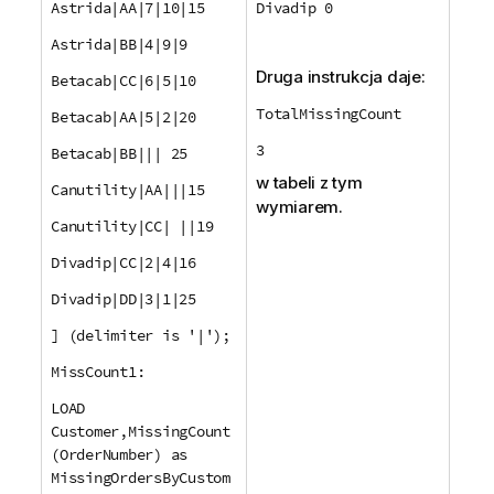
Astrida|AA|7|10|15
Divadip 0
Astrida|BB|4|9|9
Druga instrukcja daje:
Betacab|CC|6|5|10
TotalMissingCount
Betacab|AA|5|2|20
3
Betacab|BB||| 25
w tabeli z tym
Canutility|AA|||15
wymiarem.
Canutility|CC| ||19
Divadip|CC|2|4|16
Divadip|DD|3|1|25
] (delimiter is '|');
MissCount1:
LOAD
Customer,MissingCount
(OrderNumber) as
MissingOrdersByCustom