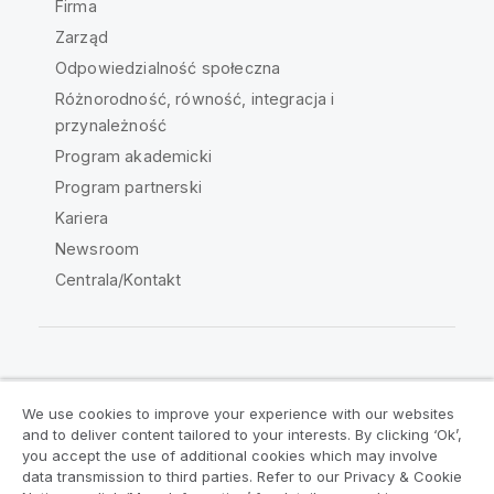
Firma
Zarząd
Odpowiedzialność społeczna
Różnorodność, równość, integracja i
przynależność
Program akademicki
Program partnerski
Kariera
Newsroom
Centrala/Kontakt
Społeczność Qlik
We use cookies to improve your experience with our websites
and to deliver content tailored to your interests. By clicking ‘Ok’,
Umowy prawne
Warunki produktu
you accept the use of additional cookies which may involve
data transmission to third parties. Refer to our Privacy & Cookie
Legal Policies
Legal Policies