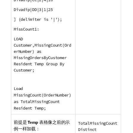
Divadip|DD|3|1|25
] (delimiter is '|');
MissCount1:
LOAD
Customer,MissingCount(Ord
erNumber) as
MissingOrdersByCustomer
Resident Temp Group By
Customer;
Load
MissingCount(OrderNumber)
as TotalMissingCount
Resident Temp;
前提是
Temp
表格像之前的示
TotalMissingCount
例一样加载：
Distinct