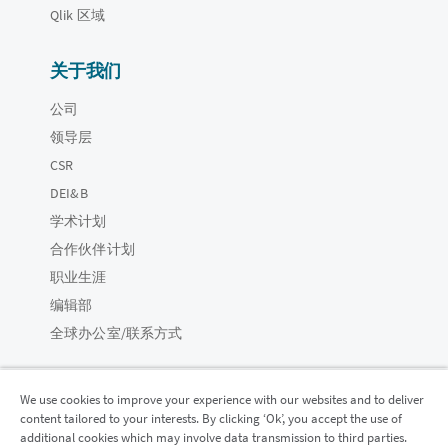
Qlik 区域
关于我们
公司
领导层
CSR
DEI&B
学术计划
合作伙伴计划
职业生涯
编辑部
全球办公室/联系方式
We use cookies to improve your experience with our websites and to deliver
content tailored to your interests. By clicking ‘Ok’, you accept the use of
Qlik 社区
additional cookies which may involve data transmission to third parties.