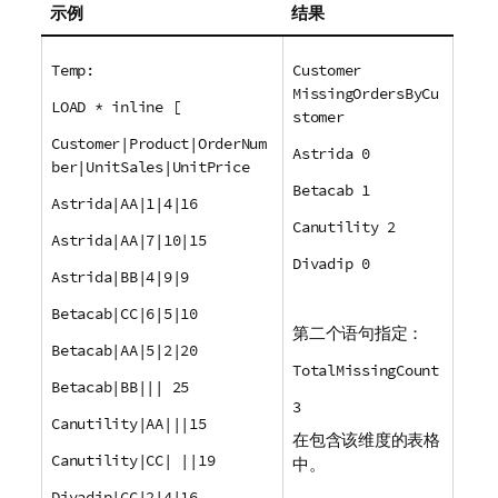
示例
结果
Temp:
Customer
MissingOrdersByCu
LOAD * inline [
stomer
Customer|Product|OrderNum
Astrida 0
ber|UnitSales|UnitPrice
Betacab 1
Astrida|AA|1|4|16
Canutility 2
Astrida|AA|7|10|15
Divadip 0
Astrida|BB|4|9|9
Betacab|CC|6|5|10
第二个语句指定：
Betacab|AA|5|2|20
TotalMissingCount
Betacab|BB||| 25
3
Canutility|AA|||15
在包含该维度的表格
Canutility|CC| ||19
中。
Divadip|CC|2|4|16