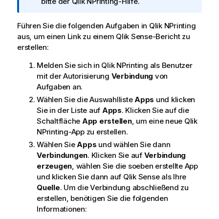
r
bitte der
Qlik NPrinting
-Hilfe.
m
a
Führen Sie die folgenden Aufgaben in
Qlik NPrinting
t
aus, um einen Link zu einem
Qlik Sense
-Bericht zu
i
erstellen:
o
Melden Sie sich in
Qlik NPrinting
als Benutzer
n
mit der Autorisierung
Verbindung
von
s
Aufgaben an.
h
i
Wählen Sie die Auswahlliste
Apps
und klicken
n
Sie in der Liste auf
Apps
. Klicken Sie auf die
w
Schaltfläche
App erstellen
, um eine neue
Qlik
e
NPrinting
-App zu erstellen.
i
Wählen Sie
Apps
und wählen Sie dann
s
Verbindungen
. Klicken Sie auf
Verbindung
erzeugen
, wählen Sie die soeben erstellte App
und klicken Sie dann auf Qlik Sense als Ihre
Quelle
. Um die Verbindung abschließend zu
erstellen, benötigen Sie die folgenden
Informationen: