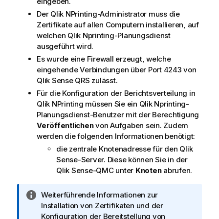
eingeben.
Der
Qlik NPrinting
-Administrator muss die
Zertifikate auf allen Computern installieren, auf
welchen
Qlik Nprinting-Planungsdienst
ausgeführt wird.
Es wurde eine Firewall erzeugt, welche
eingehende Verbindungen über Port 4243 von
Qlik Sense
QRS
zulässt.
Für die Konfiguration der Berichtsverteilung in
Qlik NPrinting
müssen Sie ein
Qlik Nprinting-
Planungsdienst
-Benutzer mit der Berechtigung
Veröffentlichen
von Aufgaben sein. Zudem
werden die folgenden Informationen benötigt:
die zentrale Knotenadresse für den
Qlik
Sense
-Server. Diese können Sie in der
Qlik Sense
-QMC unter
Knoten
abrufen.
I
Weiterführende Informationen zur
n
Installation von Zertifikaten und der
f
Konfiguration der Bereitstellung von