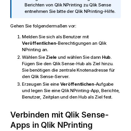
o
Berichten von
Qlik NPrinting
zu
Qlik Sense
r
entnehmen Sie bitte der
Qlik NPrinting
-Hilfe.
m
a
Gehen Sie folgendermaßen vor:
t
Melden Sie sich als Benutzer mit
i
Veröffentlichen
-Berechtigungen an
Qlik
o
NPrinting
an.
n
s
Wählen Sie
Ziele
und wählen Sie dann
Hub
.
h
Fügen Sie den
Qlik Sense
-Hub als Ziel hinzu.
i
Sie benötigen die zentrale Knotenadresse für
n
den
Qlik Sense
-Server.
w
Erzeugen Sie eine
Veröffentlichen
-Aufgabe
e
und legen Sie eine
Qlik NPrinting
-App, Berichte,
i
Benutzer, Zeitplan und den Hub als Ziel fest.
s
Verbinden mit
Qlik Sense
-
Apps in
Qlik NPrinting