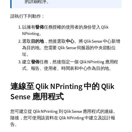
備
的詳細程序。
註
請執行下列動作：
以擁有
發佈
任務授權的使用者的身份登入
Qlik
NPrinting
。
選取
目的地
，然後選取
中心
。將
Qlik Sense
中心新增
為目的地。您需要
Qlik Sense
伺服器的中央節點位
址。
建立
發佈
任務，然後指定一個
Qlik NPrinting
應用程
式、報告、使用者、時間表和中心作為目的地。
連線至
Qlik NPrinting
中的
Qlik
Sense
應用程式
您可建立從
Qlik NPrinting
到
Qlik Sense
應用程式的連線。
隨後，您可使用該資料在
Qlik NPrinting
中建立及設計報
告。