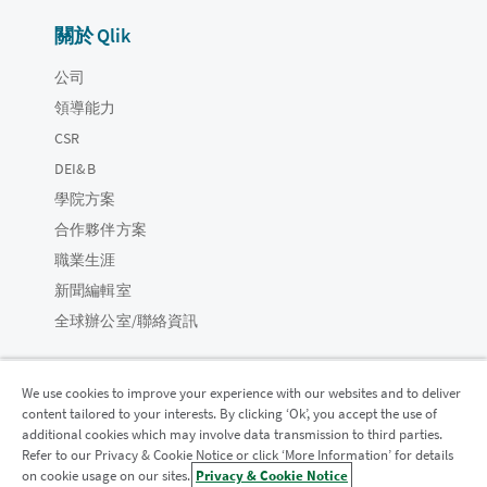
關於 Qlik
公司
領導能力
CSR
DEI&B
學院方案
合作夥伴方案
職業生涯
新聞編輯室
全球辦公室/聯絡資訊
We use cookies to improve your experience with our websites and to deliver
content tailored to your interests. By clicking ‘Ok’, you accept the use of
Qlik 社群
additional cookies which may involve data transmission to third parties.
Refer to our Privacy & Cookie Notice or click ‘More Information’ for details
on cookie usage on our sites.
Privacy & Cookie Notice