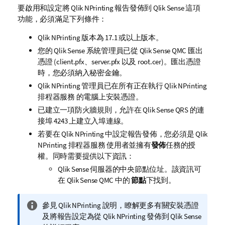
要啟用和設定將
Qlik NPrinting
報告發佈到
Qlik Sense
這項
功能，必須滿足下列條件：
Qlik NPrinting
版本為 17.1 或以上版本。
您的
Qlik Sense
系統管理員已從
Qlik Sense
QMC
匯出
憑證 (client.pfx、server.pfx 以及 root.cer)。匯出憑證
時，您必須納入秘密金鑰。
Qlik NPrinting
管理員已在所有正在執行
Qlik NPrinting
排程器服務
的電腦上安裝憑證。
已建立一項防火牆規則，允許在
Qlik Sense
QRS
的連
接埠 4243 上建立入埠連線。
若要在
Qlik NPrinting
中設定報告發佈，您必須是
Qlik
NPrinting 排程器服務
使用者並擁有
發佈
任務的授
權。同時需要提供以下資訊：
Qlik Sense
伺服器的中央節點位址。該資訊可
在
Qlik Sense
QMC 中的
節點
下找到。
資
參見
Qlik NPrinting
說明，瞭解更多有關安裝憑證
訊
及將報告設定為從
Qlik NPrinting
發佈到
Qlik Sense