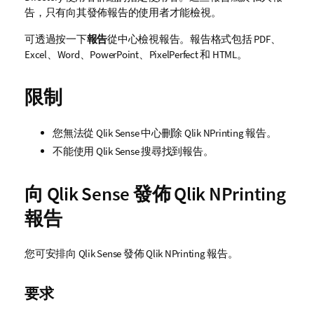
告，只有向其發佈報告的使用者才能檢視。
可透過按一下
報告
從中心檢視報告。報告格式包括
PDF
、
Excel
、
Word
、
PowerPoint
、
PixelPerfect
和 HTML。
限制
您無法從
Qlik Sense
中心刪除
Qlik NPrinting
報告。
不能使用
Qlik Sense
搜尋找到報告。
向
Qlik Sense
發佈
Qlik NPrinting
報告
您可安排向
Qlik Sense
發佈
Qlik NPrinting
報告。
要求