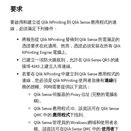
要求
要啟用和建立從
Qlik NPrinting
到
Qlik Sense
應用程式的連
線，必須滿足下列條件：
將報告從
Qlik NPrinting
發佈到
Qlik Sense
所需滿足的
憑證要求在此適用。然而，憑證必須安裝在所有
Qlik
NPrinting Engine
電腦上。
已建立一項防火牆規則，允許在
Qlik Sense
QRS
的連
接埠 4243 上建立入埠連線。
若要在
Qlik NPrinting
中建立到
Qlik Sense
應用程式的
連線，您必須是
Qlik NPrinting
使用者並擁有
連線
任
務的授權。同時需要提供以下資訊：
Qlik Sense
伺服器的 Proxy 位址 (完整的電腦名
稱)。
Qlik Sense
應用程式 ID。該資訊可在
Qlik Sense
QMC 中的
應用程式
下找到。
Qlik Sense
管理員的 Windows 網域和使用者名
稱。該資訊可在
Qlik Sense
QMC 中的
使用者
下