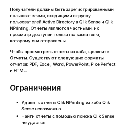
Получатели должны быть зарегистрированными
пользователями, входящими в группу
пользователей Active Directory в
Qlik Sense
и
Qlik
NPrinting
. Отчеты являются частными, их
просмотр доступен только пользователю,
которому они отправлены.
Чтобы просмотреть отчеты из хаба, щелкните
Отчеты
. Существуют следующие форматы
отчетов:
PDF
,
Excel
,
Word
,
PowerPoint
,
PixelPerfect
и HTML.
Ограничения
Удалить отчеты
Qlik NPrinting
из хаба
Qlik
Sense
невозможно.
Найти отчеты с помощью поиска
Qlik Sense
не удастся.