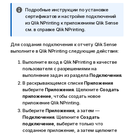
П
Подробные инструкции по установке
р
сертификатов и настройке подключений
и
из
Qlik NPrinting
к приложениям
Qlik Sense
м
см. в справке
Qlik NPrinting
.
е
ч
Для создания подключения к отчету
Qlik Sense
а
выполните в
Qlik NPrinting
следующие действия:
н
Выполните вход в
Qlik NPrinting
в качестве
и
пользователя с разрешениями на
е
выполнение задач из раздела
Подключения
.
к
и
В раскрывающемся списке
Приложения
н
выберите
Приложения
. Щелкните
Создать
ф
приложение
, чтобы создать новое
о
приложение
Qlik NPrinting
.
р
Выберите
Приложения
, а затем —
м
Подключения
. Щелкните
Создать
а
подключение
, выберите только что
ц
созданное приложение, а затем щелкните