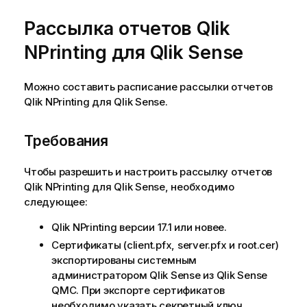
Рассылка отчетов
Qlik
NPrinting
для
Qlik Sense
Можно составить расписание рассылки отчетов
Qlik NPrinting
для
Qlik Sense
.
Требования
Чтобы разрешить и настроить рассылку отчетов
Qlik NPrinting
для
Qlik Sense
, необходимо
следующее:
Qlik NPrinting
версии 17.1 или новее.
Сертификаты (client.pfx, server.pfx и root.cer)
экспортированы системным
администратором
Qlik Sense
из
Qlik Sense
QMC
. При экспорте сертификатов
необходимо указать секретный ключ.