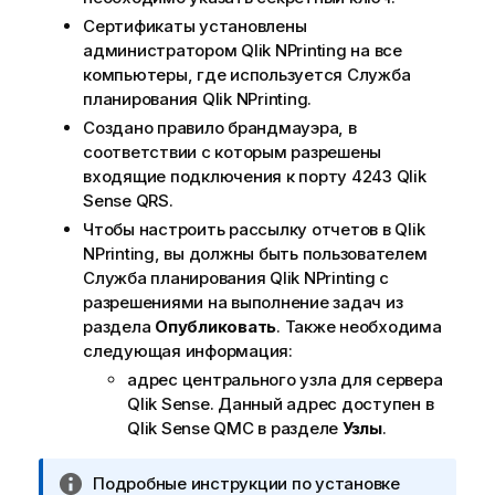
Сертификаты установлены
администратором
Qlik NPrinting
на все
компьютеры, где используется
Служба
планирования Qlik NPrinting
.
Создано правило брандмауэра, в
соответствии с которым разрешены
входящие подключения к порту 4243
Qlik
Sense
QRS
.
Чтобы настроить рассылку отчетов в
Qlik
NPrinting
, вы должны быть пользователем
Служба планирования Qlik NPrinting
с
разрешениями на выполнение задач из
раздела
Опубликовать
. Также необходима
следующая информация:
адрес центрального узла для сервера
Qlik Sense
. Данный адрес доступен в
Qlik Sense
QMC в разделе
Узлы
.
П
Подробные инструкции по установке