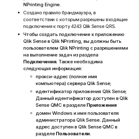
NPrinting Engine
.
Создано правило брандмауэра, в
соответствии с которым разрешены входящие
подключения к порту 4243
Qlik Sense
QRS
.
Чтобы создать подключение к приложению
Qlik Sense
в
Qlik NPrinting
, вы должны быть
пользователем
Qlik NPrinting
с разрешениями
на выполнение задач из раздела
Подключения
. Также необходима
следующая информация:
прокси-адрес (полное имя
компьютера) сервера
Qlik Sense
;
идентификатор приложения
Qlik Sense
;
Данный идентификатор доступен в
Qlik
Sense
QMC в разделе
Приложения
домен Windows и имя пользователя
администратора
Qlik Sense
. Данный
адрес доступен в
Qlik Sense
QMC в
разделе
Пользователи
.