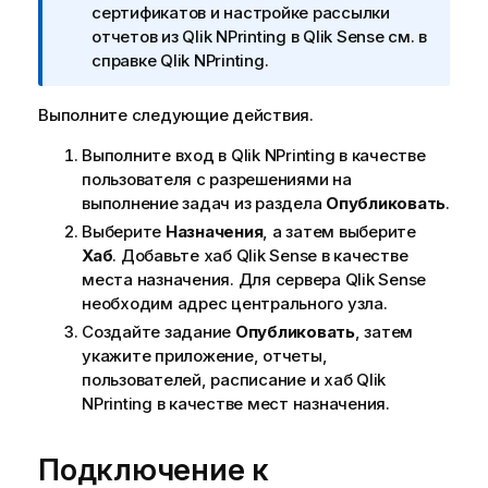
р
сертификатов и настройке рассылки
и
отчетов из
Qlik NPrinting
в
Qlik Sense
см. в
м
справке
Qlik NPrinting
.
е
ч
Выполните следующие действия.
а
Выполните вход в
Qlik NPrinting
в качестве
н
пользователя с разрешениями на
и
выполнение задач из раздела
Опубликовать
.
е
к
Выберите
Назначения
, а затем выберите
и
Хаб
. Добавьте хаб
Qlik Sense
в качестве
н
места назначения. Для сервера
Qlik Sense
ф
необходим адрес центрального узла.
о
Создайте задание
Опубликовать
, затем
р
укажите приложение, отчеты,
м
пользователей, расписание и хаб
Qlik
а
NPrinting
в качестве мест назначения.
ц
и
Подключение к
и