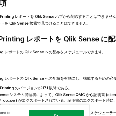
項
Printing
レポートを
Qlik Sense
ハブから削除することはできませ
ートを
Qlik Sense
検索で見つけることはできません。
Printing
レポートを
Qlik Sense
に配
ng
レポートの
Qlik Sense
への配布をスケジュールできます。
ng
レポートの
Qlik Sense
への配布を有効にし、構成するための必要
Printing
のバージョンが 17.1 以降である。
Sense
システム管理者によって、
Qlik Sense
QMC
から証明書 (client.
 root.cer) がエクスポートされている。証明書のエクスポート時
要があります。
書は、
Qlik NPrinting
管理者によって、
Qlik NPrinting スケジュー
 and to
Ok