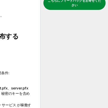
こちらにフィードバックをお寄せくだ
さい
ん。
布する
条件:
pfx、server.pfx
に、秘密のキーを含め
ラー サービス
が稼働す