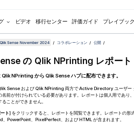
グ
ビデオ
移行センター
評価ガイド
プレイブッ
Qlik Sense November 2024
コラボレーション
公開
Sense
の
Qlik NPrinting
レポート
は
Qlik NPrinting
から
Qlik Sense
ハブに配布できます。
lik Sense
および
Qlik NPrinting
両方で Active Directory ユ
の名前が付けられている必要があります。レポートは個人用であり
することができません。
ポート
] をクリックすると、レポートを閲覧できます。レポートの形
d
、
PowerPoint
、
PixelPerfect
、および HTML が含まれます。