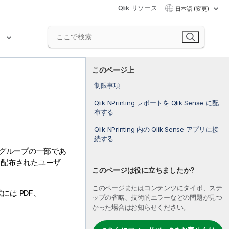
Qlik リソース
日本語 (変更)
ク
このページ上
制限事項
Qlik NPrinting レポートを Qlik Sense に配
布する
Qlik NPrinting 内の Qlik Sense アプリに接
続する
ーザー グループの一部であ
、配布されたユーザ
このページは役に立ちましたか?
このページまたはコンテンツにタイポ、ステ
式には
PDF
、
ップの省略、技術的エラーなどの問題が見つ
かった場合はお知らせください。