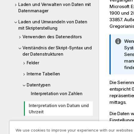
Laden und Verwalten von Daten mit
Microsoft 
Datenmanager
1900 und 28
33857. Auße
Laden und Umwandeln von Daten
Gregoriani
mit Skripterstellung
Verwenden des Dateneditors
I
Wenn
n
Sys
Verständnis der Skript-Syntax und
der Datenstrukturen
f
Sen
o
manu
Felder
r
find
Interne Tabellen
m
a
Die Serienn
Datentypen
t
entspricht 
Interpretation von Zahlen
i
repräsentie
o
mittags.
Interpretation von Datum und
n
Uhrzeit
Die Daten 
s
Einstellung
h
Aufrufen von Variablen
Hilfe der Va
i
We use cookies to improve your experience with our websites
Formatierun
n