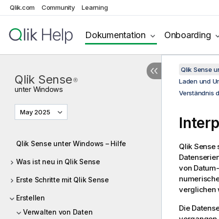
Qlik.com
Community
Learning
Dokumentation
Onboarding
Qlik Sense 
Qlik Sense
®
Laden und Um
unter
Windows
Verständnis d
May 2025
Inter
Qlik Sense unter Windows – Hilfe
Qlik Sense
s
Datenserie
Was ist neu in Qlik Sense
von Datum- 
numerische
Erste Schritte mit Qlik Sense
verglichen
Erstellen
Die Datense
Verwalten von Daten
vergangen i