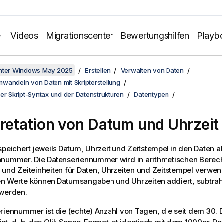
Videos
Migrationscenter
Bewertungshilfen
Playb
unter Windows May 2025
Erstellen
Verwalten von Daten
wandeln von Daten mit Skripterstellung
er Skript-Syntax und der Datenstrukturen
Datentypen
pretation von Datum und Uhrzeit
peichert jeweils Datum, Uhrzeit und Zeitstempel in den Daten a
nnummer. Die Datenseriennummer wird in arithmetischen Berec
und Zeiteinheiten für Daten, Uhrzeiten und Zeitstempel verwe
n Werte können Datumsangaben und Uhrzeiten addiert, subtrah
 werden.
riennummer ist die (echte) Anzahl von Tagen, die seit dem 30
st, d. h. das
Qlik Sense
-Format ist identisch mit dem 1900er-D