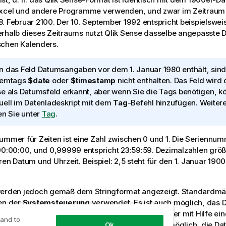
Excel und andere Programme verwenden, und zwar im Zeitraum 
. Februar 2100. Der 10. September 1992 entspricht beispielswe
rhalb dieses Zeitraums nutzt
Qlik Sense
dasselbe angepasste 
schen Kalenders.
 das Feld Datumsangaben vor dem 1. Januar 1980 enthält, sind 
temtags
$date
oder
$timestamp
nicht enthalten. Das Feld wir
se
als Datumsfeld erkannt, aber wenn Sie die Tags benötigen, kö
ell im Datenladeskript mit dem
Tag
-Befehl hinzufügen.
Weitere
en Sie unter
Tag
.
ummer für Zeiten ist eine Zahl zwischen 0 und 1. Die Serienn
00:00:00, und 0,99999 entspricht 23:59:59. Dezimalzahlen größe
ren Datum und Uhrzeit. Beispiel: 2,5 steht für den 1. Januar 1900
werden jedoch gemäß dem Stringformat angezeigt. Standardmä
en der
Systemsteuerung
verwendet. Es ist auch möglich, das 
riablen zur Interpretation von Zahlen im Skript oder mit Hilfe ein
 and to
gsfunktion einzustellen. Schließlich ist es auch möglich, die Da
Ok