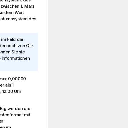
zwischen 1. März
ise dem Wert
Datumssystem des
im Feld die
d dennoch von
Qlik
nnen Sie sie
 Informationen
ummer 0,00000
r als 1
, 12:00 Uhr
ßig werden die
Datenformat mit
er
ten im