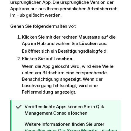
i
ursprünglichen App. Die ursprüngliche Version der
o
App kann nur aus Ihrem persönlichen Arbeitsbereich
n
im Hub gelöscht werden.
s
Gehen Sie folgendermaßen vor:
h
i
Klicken Sie mit der rechten Maustaste auf die
n
App im Hub und wählen Sie
Löschen
aus.
w
Es öffnet sich ein Bestätigungsdialogfeld.
e
i
Klicken Sie auf
Löschen
.
s
Wenn die App gelöscht wird, wird eine Weile
unten am Bildschirm eine entsprechende
Benachrichtigung angezeigt. Wenn der
Löschvorgang fehlschlägt, wird eine
Fehlermeldung angezeigt.
T
Veröffentlichte Apps können Sie in
Qlik
i
Management Console
löschen.
p
Weitere Informationen finden Sie unter
p
Verwalten einer Qlik Sense Website: Löschen