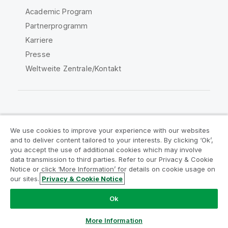
Academic Program
Partnerprogramm
Karriere
Presse
Weltweite Zentrale/Kontakt
Qlik Community
We use cookies to improve your experience with our websites
and to deliver content tailored to your interests. By clicking ‘Ok’,
Rechtliche Vereinbarungen
you accept the use of additional cookies which may involve
data transmission to third parties. Refer to our Privacy & Cookie
Produktbedingungen
Legal Policies
Notice or click ‘More Information’ for details on cookie usage on
Legal Policies
Benutzungsbedingungen
our sites.
Privacy & Cookie Notice
Marken
Do Not Share My Info
Ok
Copyright © 1993-2026 QlikTech International AB. Alle
Rechte vorbehalten.
More Information