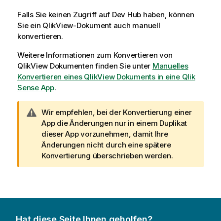
Falls Sie keinen Zugriff auf
Dev Hub
haben, können
Sie ein
QlikView
-Dokument auch manuell
konvertieren.
Weitere Informationen zum Konvertieren von
QlikView
Dokumenten finden Sie unter
Manuelles
Konvertieren eines QlikView Dokuments in eine Qlik
Sense App
.
W
Wir empfehlen, bei der Konvertierung einer
a
App die Änderungen nur in einem Duplikat
r
dieser App vorzunehmen, damit Ihre
n
Änderungen nicht durch eine spätere
h
Konvertierung überschrieben werden.
i
n
w
e
i
Hat diese Seite Ihnen geholfen?
s