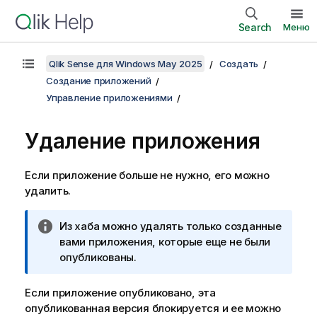
Search
Меню
Qlik Sense для Windows May 2025
Создать
Создание приложений
Управление приложениями
Удаление приложения
Если приложение больше не нужно, его можно
удалить.
П
Из хаба можно удалять только созданные
р
вами приложения, которые еще не были
и
опубликованы.
м
е
Если приложение опубликовано, эта
ч
опубликованная версия блокируется и ее можно