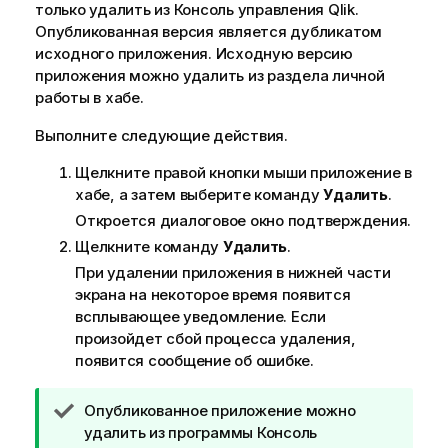
а
только удалить из
Консоль управления Qlik
.
н
Опубликованная версия является дубликатом
и
исходного приложения. Исходную версию
е
приложения можно удалить из раздела личной
к
работы в хабе.
и
Выполните следующие действия.
н
ф
Щелкните правой кнопки мыши приложение в
о
хабе, а затем выберите команду
Удалить
.
р
Откроется диалоговое окно подтверждения.
м
а
Щелкните команду
Удалить
.
ц
При удалении приложения в нижней части
и
экрана на некоторое время появится
и
всплывающее уведомление. Если
произойдет сбой процесса удаления,
появится сообщение об ошибке.
П
Опубликованное приложение можно
р
удалить из программы
Консоль