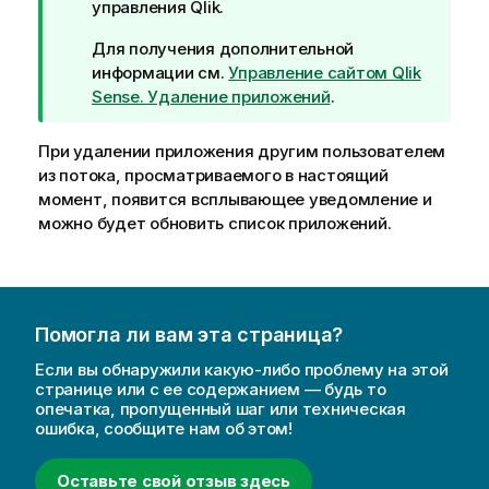
и
управления Qlik
.
м
Для получения дополнительной
е
информации см.
Управление сайтом Qlik
ч
Sense. Удаление приложений
.
а
н
При удалении приложения другим пользователем
и
из потока, просматриваемого в настоящий
е
момент, появится всплывающее уведомление и
к
можно будет обновить список приложений.
п
о
д
с
к
Помогла ли вам эта страница?
а
з
Если вы обнаружили какую-либо проблему на этой
странице или с ее содержанием — будь то
к
опечатка, пропущенный шаг или техническая
е
ошибка, сообщите нам об этом!
Оставьте свой отзыв здесь