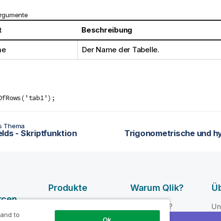
rgumente
t
Beschreibung
me
Der Name der Tabelle.
OfRows('tab1');
es Thema
lds - Skriptfunktion
Produkte
Warum Qlik?
Üb
rcen
DATENINTEGRATI
Warum Qlik?
Un
ON UND -
 and to
e-Videos
Ok
Vertrauen und
Fü