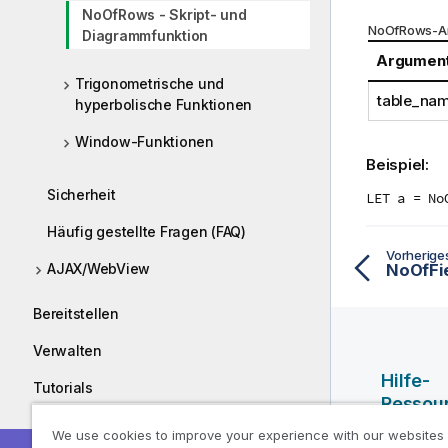
NoOfRows - Skript- und
NoOfRows-A
Diagrammfunktion
Argumen
Trigonometrische und
table_na
hyperbolische Funktionen
Window-Funktionen
Beispiel:
Sicherheit
LET a = No
Häufig gestellte Fragen (FAQ)
Vorherig
AJAX/WebView
NoOfFie
Bereitstellen
Verwalten
Hilfe-
Tutorials
Ressou
Handbücher
We use cookies to improve your experience with our websites
Qlik Hilf