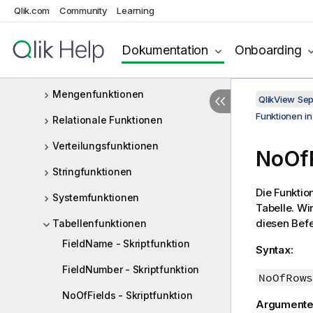
Qlik.com
Community
Learning
Mapping-Funktionen
Mathematische Funktionen
Dokumentation
Onboarding
NULL-Funktionen
Mengenfunktionen
QlikView Se
Funktionen i
Relationale Funktionen
Verteilungsfunktionen
NoOfR
Stringfunktionen
Die Funktio
Systemfunktionen
Tabelle. Wi
diesen Befe
Tabellenfunktionen
FieldName - Skriptfunktion
Syntax:
FieldNumber - Skriptfunktion
NoOfRows
NoOfFields - Skriptfunktion
Argumente