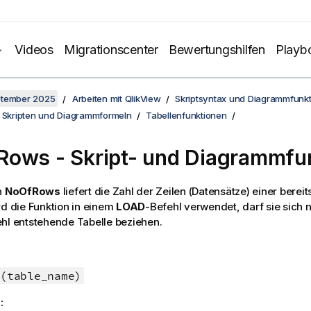
Videos
Migrationscenter
Bewertungshilfen
Playb
ptember 2025
Arbeiten mit QlikView
Skriptsyntax und Diagrammfunk
n Skripten und Diagrammformeln
Tabellenfunktionen
ows - Skript- und Diagrammfu
n
NoOfRows
liefert die Zahl der Zeilen (Datensätze) einer berei
rd die Funktion in einem
LOAD
-Befehl verwendet, darf sie sich n
hl entstehende Tabelle beziehen.
(table_name)
: