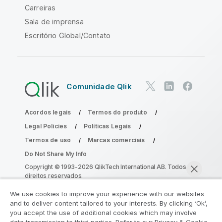
Carreiras
Sala de imprensa
Escritório Global/Contato
Comunidade Qlik
Acordos legais
Termos do produto
Legal Policies
Políticas Legais
Termos de uso
Marcas comerciais
Do Not Share My Info
Copyright © 1993-2026 QlikTech International AB. Todos os
direitos reservados.
We use cookies to improve your experience with our websites
and to deliver content tailored to your interests. By clicking ‘Ok’,
Participe do Programa de Modernização
you accept the use of additional cookies which may involve