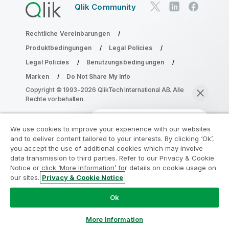
Qlik Community
Rechtliche Vereinbarungen
Produktbedingungen
Legal Policies
Legal Policies
Benutzungsbedingungen
Marken
Do Not Share My Info
Copyright © 1993-2026 QlikTech International AB. Alle
Rechte vorbehalten.
We use cookies to improve your experience with our websites
Nehmen Sie am Analyse-
and to deliver content tailored to your interests. By clicking ‘Ok’,
Modernisierungsprogramm teil
you accept the use of additional cookies which may involve
data transmission to third parties. Refer to our Privacy & Cookie
Notice or click ‘More Information’ for details on cookie usage on
Modernisieren Sie mit dem Analyse-
our sites.
Privacy & Cookie Notice
Modernisierungsprogramm, ohne Ihre wertvollen
Jetzt chatten
QlikView-Apps zu gefährden.
Klicken Sie hier
für weitere
Ok
Informationen oder kontaktieren Sie uns:
ampquestions@qlik.com
More Information