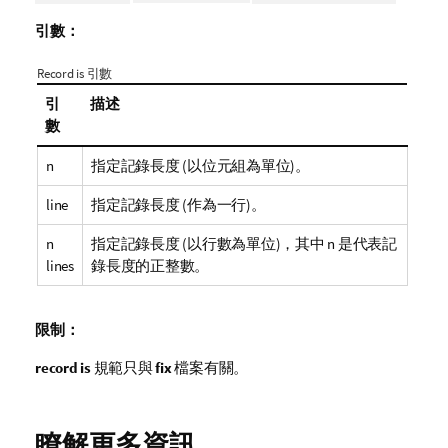
引數：
Record is 引數
引
描述
數
n
指定記錄長度 (以位元組為單位)。
line
指定記錄長度 (作為一行)。
n
指定記錄長度 (以行數為單位)，其中 n 是代表記
lines
錄長度的正整數。
限制：
record is
規範只與
fix
檔案有關。
瞭解更多資訊