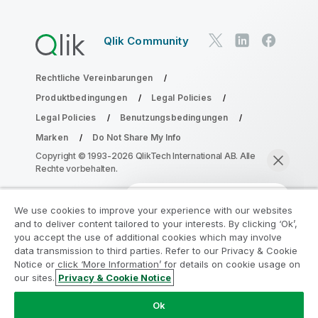
Qlik Community
Rechtliche Vereinbarungen
Produktbedingungen
Legal Policies
Legal Policies
Benutzungsbedingungen
Marken
Do Not Share My Info
Copyright © 1993-2026 QlikTech International AB. Alle
Rechte vorbehalten.
We use cookies to improve your experience with our websites
Nehmen Sie am Analyse-
and to deliver content tailored to your interests. By clicking ‘Ok’,
Modernisierungsprogramm teil
you accept the use of additional cookies which may involve
data transmission to third parties. Refer to our Privacy & Cookie
Notice or click ‘More Information’ for details on cookie usage on
Modernisieren Sie mit dem Analyse-
our sites.
Privacy & Cookie Notice
Modernisierungsprogramm, ohne Ihre wertvollen
Jetzt chatten
QlikView-Apps zu gefährden.
Klicken Sie hier
für weitere
Ok
Informationen oder kontaktieren Sie uns: