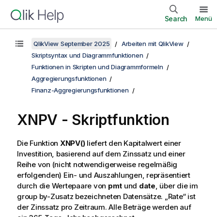
Search
Menü
QlikView September 2025
Arbeiten mit QlikView
Skriptsyntax und Diagrammfunktionen
Funktionen in Skripten und Diagrammformeln
Aggregierungsfunktionen
Finanz-Aggregierungsfunktionen
XNPV - Skriptfunktion
Die Funktion
XNPV()
liefert den Kapitalwert einer
Investition, basierend auf dem Zinssatz und einer
Reihe von (nicht notwendigerweise regelmäßig
erfolgenden) Ein- und Auszahlungen, repräsentiert
durch die Wertepaare von
pmt
und
date
, über die im
group by
-Zusatz bezeichneten Datensätze. „Rate“ ist
der Zinssatz pro Zeitraum. Alle Beträge werden auf