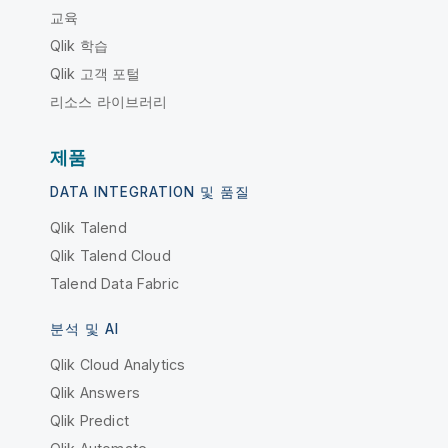
교육
Qlik 학습
Qlik 고객 포털
리소스 라이브러리
제품
DATA INTEGRATION 및 품질
Qlik Talend
Qlik Talend Cloud
Talend Data Fabric
분석 및 AI
Qlik Cloud Analytics
Qlik Answers
Qlik Predict