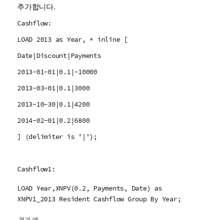
추가합니다.
Cashflow:
LOAD 2013 as Year, * inline [
Date|Discount|Payments
2013-01-01|0.1|-10000
2013-03-01|0.1|3000
2013-10-30|0.1|4200
2014-02-01|0.2|6800
] (delimiter is '|');
Cashflow1:
LOAD Year,XNPV(0.2, Payments, Date) as
XNPV1_2013 Resident Cashflow Group By Year;
결과 예