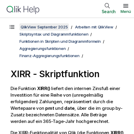
Search
Menü
QlikView September 2025
Arbeiten mit QlikView
Skriptsyntax und Diagrammfunktionen
Funktionen in Skripten und Diagrammformeln
Aggregierungsfunktionen
Finanz-Aggregierungsfunktionen
XIRR - Skriptfunktion
Die Funktion
XIRR()
liefert den internen Zinsfuß einer
Investition für eine Reihe von (unregelmäßig
erfolgenden) Zahlungen, repräsentiert durch die
Wertepaare von
pmt
und
date
, über die im
group by
-
Zusatz bezeichneten Datensätze. Alle Beträge
werden auf ein 365-Tage-Jahr hochgerechnet.
Die XIRR-Funktionalität von
Qlik
(die Funktionen
XIRR()