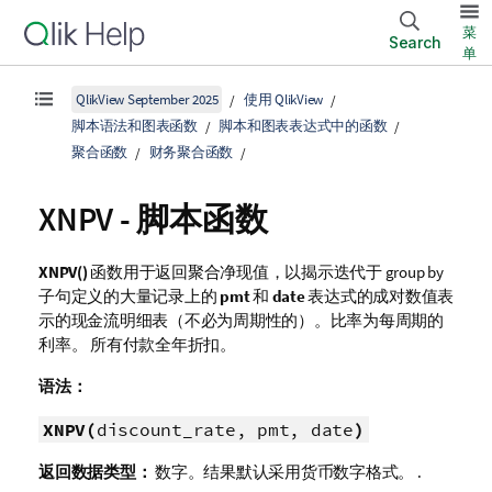
菜
Search
单
QlikView September 2025
使用 QlikView
脚本语法和图表函数
脚本和图表表达式中的函数
聚合函数
财务聚合函数
XNPV - 脚本函数
XNPV()
函数用于返回聚合净现值，以揭示迭代于
group by
子句定义的大量记录上的
pmt
和
date
表达式的成对数值表
示的现金流明细表（不必为周期性的）。比率为每周期的
利率。 所有付款全年折扣。
语法：
XNPV(
discount_rate, pmt, date
)
返回数据类型：
数字。结果默认采用货币数字格式。 .