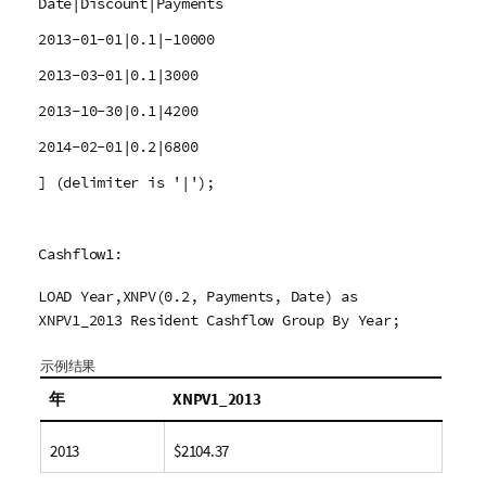
Date|Discount|Payments
2013-01-01|0.1|-10000
2013-03-01|0.1|3000
2013-10-30|0.1|4200
2014-02-01|0.2|6800
] (delimiter is '|');
Cashflow1:
LOAD Year,XNPV(0.2, Payments, Date) as
XNPV1_2013 Resident Cashflow Group By Year;
示例结果
年
XNPV1_2013
2013
$2104.37