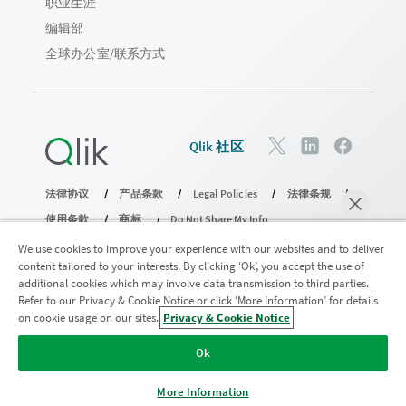
职业生涯
编辑部
全球办公室/联系方式
Qlik 社区
法律协议
产品条款
Legal Policies
法律条规
使用条款
商标
Do Not Share My Info
版权所有 © 1993-2026 QlikTech International AB。保留所有权利。
We use cookies to improve your experience with our websites and to deliver
content tailored to your interests. By clicking ‘Ok’, you accept the use of
additional cookies which may involve data transmission to third parties.
Refer to our Privacy & Cookie Notice or click ‘More Information’ for details
加入分析现代化计划
on cookie usage on our sites.
Privacy & Cookie Notice
马上聊天
使用分析现代化计划实现现代化，同时不损害您宝贵的
Ok
QlikView 应用程序。
单击此处
了解更多信息或联系：
ampquestions@qlik.com
More Information