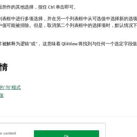
所作的其他选择，按住 Ctrl 单击即可。
列表框中进行多项选择，并在另一个列表框中从可选值中选择新的选
中值可能被排除。但是，取消第二个列表框中的选择项时，默认情况
被解释为逻辑“或”， 这意味着 QlikView 将找到与任何一个选定字
情
的“与”模式
值
题
er content
Ok