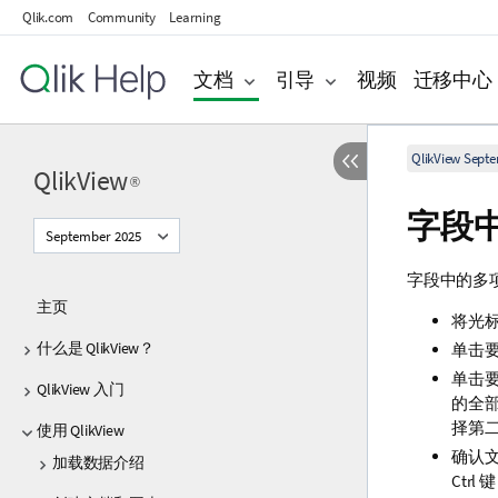
Qlik.com
Community
Learning
文档
引导
视频
迁移中心
QlikView Sept
QlikView
®
字段
September 2025
字段中的多
主页
将光
什么是 QlikView？
单击要
单击要
QlikView 入门
的全
择第
使用 QlikView
确认文
加载数据介绍
Ctr