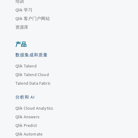
培训
Qlik 学习
Qlik 客户门户网站
资源库
产品
数据集成和质量
Qlik Talend
Qlik Talend Cloud
Talend Data Fabric
分析和 AI
Qlik Cloud Analytics
Qlik Answers
Qlik Predict
Qlik Automate