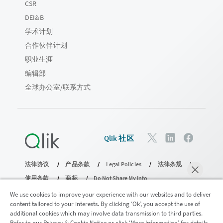
CSR
DEI&B
学术计划
合作伙伴计划
职业生涯
编辑部
全球办公室/联系方式
Qlik 社区
法律协议
产品条款
Legal Policies
法律条规
使用条款
商标
Do Not Share My Info
版权所有 © 1993-2026 QlikTech International AB。保留所有权利。
We use cookies to improve your experience with our websites and to deliver
content tailored to your interests. By clicking ‘Ok’, you accept the use of
additional cookies which may involve data transmission to third parties.
Refer to our Privacy & Cookie Notice or click ‘More Information’ for details