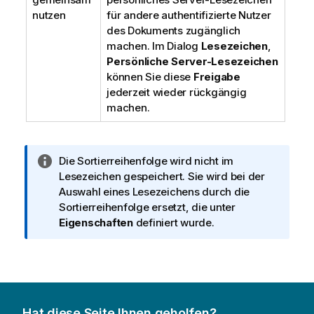
nutzen
für andere authentifizierte Nutzer
des Dokuments zugänglich
machen. Im Dialog
Lesezeichen
,
Persönliche Server-Lesezeichen
können Sie diese
Freigabe
jederzeit wieder rückgängig
machen.
I
Die Sortierreihenfolge wird nicht im
n
Lesezeichen gespeichert. Sie wird bei der
f
Auswahl eines Lesezeichens durch die
o
Sortierreihenfolge ersetzt, die unter
r
Eigenschaften
definiert wurde.
m
a
t
i
o
Hat diese Seite Ihnen geholfen?