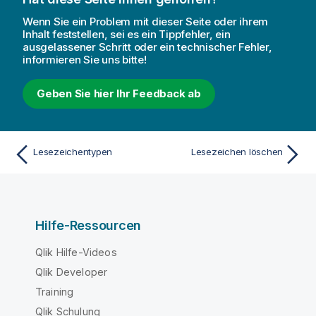
n
s
Wenn Sie ein Problem mit dieser Seite oder ihrem
h
Inhalt feststellen, sei es ein Tippfehler, ein
ausgelassener Schritt oder ein technischer Fehler,
i
informieren Sie uns bitte!
n
w
Geben Sie hier Ihr Feedback ab
e
i
s
Lesezeichentypen
Lesezeichen löschen
Hilfe-Ressourcen
Qlik Hilfe-Videos
Qlik Developer
Training
Qlik Schulung