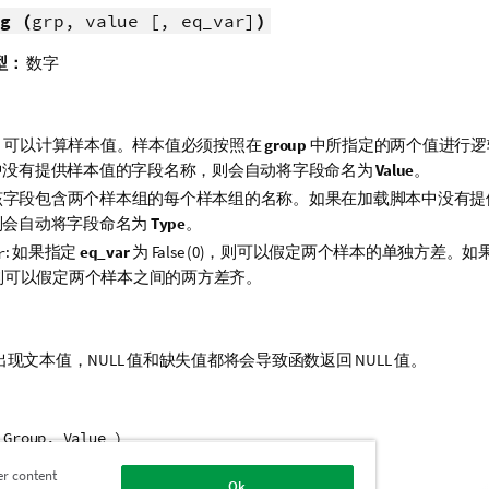
g (
grp, value [, eq_var]
)
型：
数字
: 可以计算样本值。样本值必须按照在
group
中所指定的两个值进行逻
中没有提供样本值的字段名称，则会自动将字段命名为
Value
。
 该字段包含两个样本组的每个样本组的名称。如果在加载脚本中没有
则会自动将字段命名为
Type
。
: 如果指定
eq_var
为
False
(0)，则可以假定两个样本的单独方差。如
r
，则可以假定两个样本之间的两方差齐。
出现文本值，
NULL
值和缺失值都将会导致函数返回
NULL
值。
 Group, Value )
 Group, Value, false )
er content
Ok