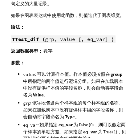
句定义的大量记录。
如果在图表表达式中使用此函数，则值迭代于图表维度。
语法：
TTest_dif (
grp, value [, eq_var]
)
返回数据类型：
数字
参数：
: 可以计算样本值。样本值必须按照在
group
value
中所指定的两个值进行逻辑分组。如果在加载脚本
中没有提供样本值的字段名称，则会自动将字段命
名为
Value
。
: 该字段包含两个样本组的每个样本组的名称。
grp
如果在加载脚本中没有提供样本组的字段名称，则
会自动将字段命名为
Type
。
: 如果指定
eq_var
为
False
(0)，则可以假定两
eq_var
个样本的单独方差。如果指定
eq_var
为
True
(1)，则