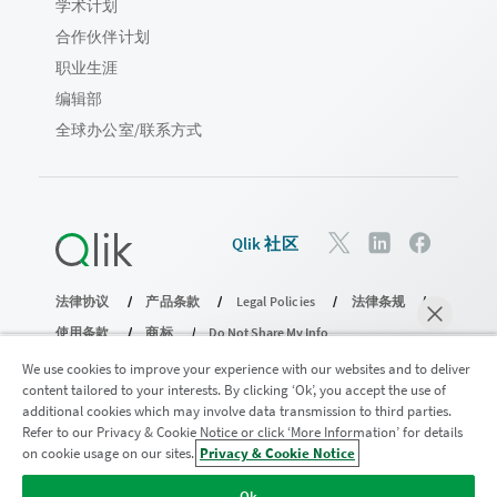
学术计划
合作伙伴计划
职业生涯
编辑部
全球办公室/联系方式
Qlik 社区
法律协议
产品条款
Legal Policies
法律条规
使用条款
商标
Do Not Share My Info
版权所有 © 1993-2026 QlikTech International AB。保留所有权利。
We use cookies to improve your experience with our websites and to deliver
content tailored to your interests. By clicking ‘Ok’, you accept the use of
additional cookies which may involve data transmission to third parties.
Refer to our Privacy & Cookie Notice or click ‘More Information’ for details
加入分析现代化计划
on cookie usage on our sites.
Privacy & Cookie Notice
马上聊天
使用分析现代化计划实现现代化，同时不损害您宝贵的
Ok