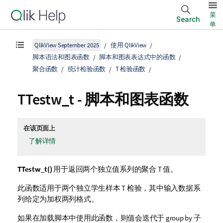
菜
Search
单
QlikView September 2025
使用 QlikView
脚本语法和图表函数
脚本和图表表达式中的函数
聚合函数
统计检验函数
T 检验函数
TTestw_t
- 脚本和图表函数
在该页面上
了解详情
TTestw_t()
用于返回两个独立值系列的聚合 T 值。
此函数适用于两个独立学生样本 T 检验，其中输入数据系
列给定为加权两列格式。
如果在加载脚本中使用此函数，则值会迭代于 group by 子