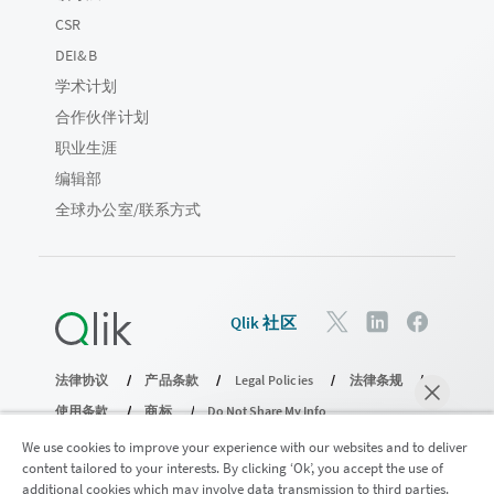
CSR
DEI&B
学术计划
合作伙伴计划
职业生涯
编辑部
全球办公室/联系方式
Qlik 社区
法律协议
产品条款
Legal Policies
法律条规
使用条款
商标
Do Not Share My Info
版权所有 © 1993-2026 QlikTech International AB。保留所有权利。
We use cookies to improve your experience with our websites and to deliver
content tailored to your interests. By clicking ‘Ok’, you accept the use of
additional cookies which may involve data transmission to third parties.