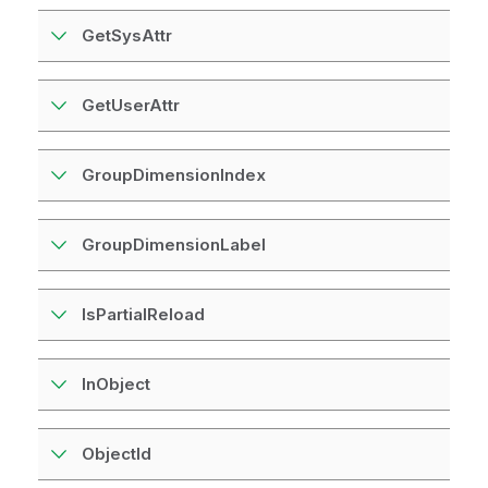
GetSysAttr
GetUserAttr
GroupDimensionIndex
GroupDimensionLabel
IsPartialReload
InObject
ObjectId