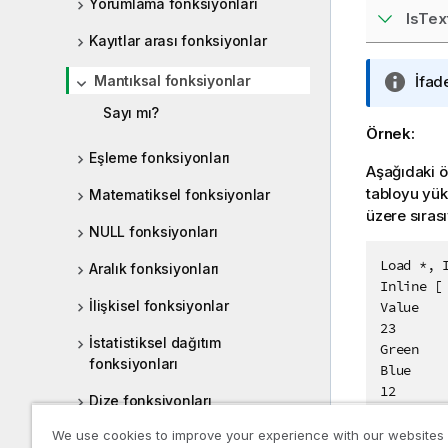
Yorumlama fonksiyonları
IsTex
Kayıtlar arası fonksiyonlar
Mantıksal fonksiyonlar
B
İfad
i
Sayı mı?
l
Örnek:
g
Eşleme fonksiyonları
i
Aşağıdaki ö
n
tabloyu yük
Matematiksel fonksiyonlar
o
üzere sırası
NULL fonksiyonları
t
u
Load *, I
Aralık fonksiyonları
Inline [

İlişkisel fonksiyonlar
Value

23

İstatistiksel dağıtım
Green

fonksiyonları
Blue

12

Dize fonksiyonları
33Red];
We use cookies to improve your experience with our websites
Sistem fonksiyonları