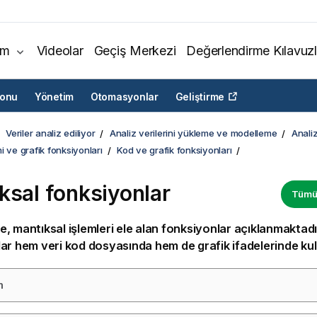
ım
Videolar
Geçiş Merkezi
Değerlendirme Kılavuzl
yonu
Yönetim
Otomasyonlar
Geliştirme
Veriler analiz ediliyor
Analiz verilerini yükleme ve modelleme
Analiz
i ve grafik fonksiyonları
Kod ve grafik fonksiyonları
ksal fonksiyonlar
Tümün
, mantıksal işlemleri ele alan fonksiyonlar açıklanmaktad
lar hem
veri kod dosyasında
hem de grafik ifadelerinde kulla
m