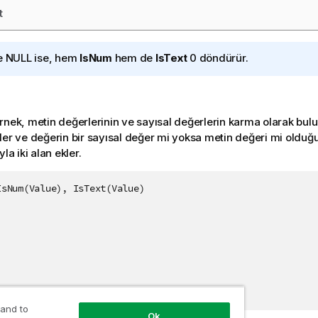
t
e
NULL
ise, hem
IsNum
hem de
IsText
0 döndürür.
rnek, metin değerlerinin ve sayısal değerlerin karma olarak bulun
ler ve değerin bir sayısal değer mi yoksa metin değeri mi olduğ
yla iki alan ekler.
sNum(Value), IsText(Value)

 and to
Ok