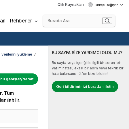
Qlik Kaynakları
Türkçe Değiştir
arı
Rehberler
BU SAYFA SİZE YARDIMCI OLDU MU?
 verilerini yükleme
Bu sayfa veya içeriği ile ilgili bir sorun; bir
yazım hatası, eksik bir adım veya teknik bir
hata bulursanız lütfen bize bildirin!
ü genişlet/daralt
Geri bildiriminizi buradan iletin
ır. Tüm
nılabilir.