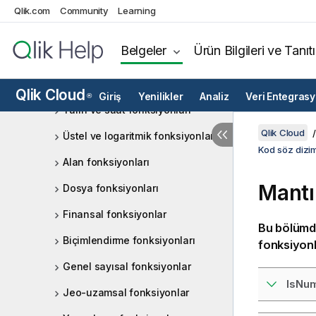
Aggr - grafik fonksiyonu
Qlik.com
Community
Learning
Renk fonksiyonları
Belgeler
Ürün Bilgileri ve Tanıt
Koşullu fonksiyonlar
Sayaç işlevleri
Qlik Cloud
Giriş
Yenilikler
Analiz
Veri Entegras
®
Tarih ve saat fonksiyonları
Qlik Cloud
Üstel ve logaritmik fonksiyonlar
Kod söz dizim
Alan fonksiyonları
Mantı
Dosya fonksiyonları
Finansal fonksiyonlar
Bu bölümde
Biçimlendirme fonksiyonları
fonksiyon
Genel sayısal fonksiyonlar
IsNu
Jeo-uzamsal fonksiyonlar