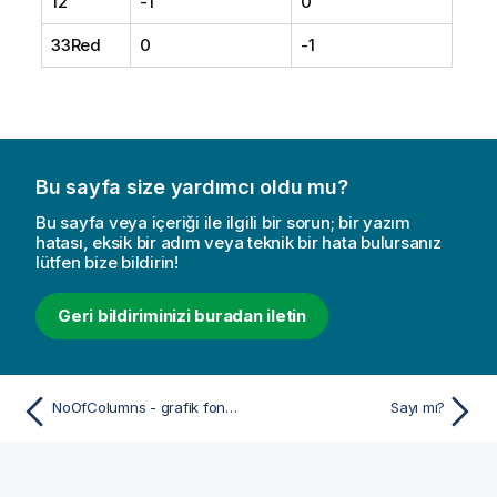
12
-1
0
33Red
0
-1
Bu sayfa size yardımcı oldu mu?
Bu sayfa veya içeriği ile ilgili bir sorun; bir yazım
hatası, eksik bir adım veya teknik bir hata bulursanız
lütfen bize bildirin!
Geri bildiriminizi buradan iletin
NoOfColumns - grafik fonksiyonu
Sayı mı?