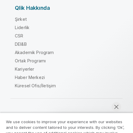
Qlik Hakkında
Şirket
Liderlik
CSR
DEI&B
Akademik Program
Ortak Programı
Kariyerler
Haber Merkezi
Küresel Ofis/İletişim
Qlik Topluluğu
We use cookies to improve your experience with our websites
and to deliver content tailored to your interests. By clicking ‘Ok’,
Yasal sözleşmeler
Ürün Koşulları