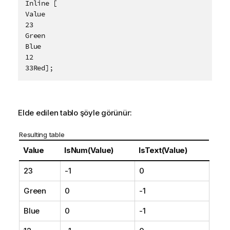
Inline [

Value

23

Green

Blue

12

33Red];
Elde edilen tablo şöyle görünür:
Resulting table
Value
IsNum(Value)
IsText(Value)
23
-1
0
Green
0
-1
Blue
0
-1