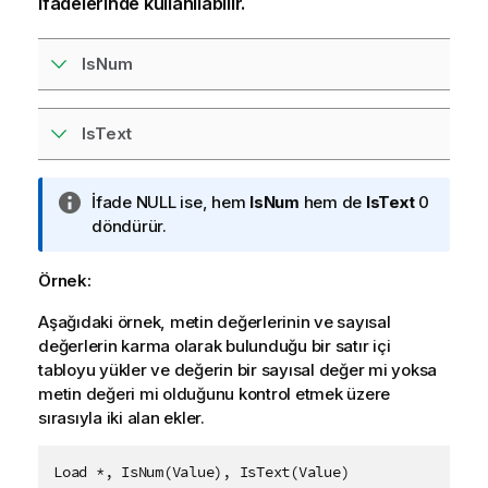
ifadelerinde kullanılabilir.
IsNum
IsText
B
İfade
NULL
ise, hem
IsNum
hem de
IsText
0
i
döndürür.
l
g
Örnek:
i
Aşağıdaki örnek, metin değerlerinin ve sayısal
n
değerlerin karma olarak bulunduğu bir satır içi
o
tabloyu yükler ve değerin bir sayısal değer mi yoksa
t
metin değeri mi olduğunu kontrol etmek üzere
u
sırasıyla iki alan ekler.
Load *, IsNum(Value), IsText(Value)
