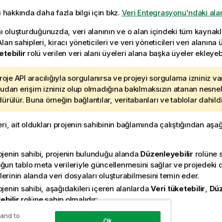
ı hakkında daha fazla bilgi için bkz.
Veri Entegrasyonu'ndaki ala
nı oluşturduğunuzda, veri alanının ve o alan içindeki tüm kaynakl
lan sahipleri, kiracı yöneticileri ve veri yöneticileri veri alanına 
etebilir
rolü verilen veri alanı üyeleri alana başka üyeler ekleyebi
proje API aracılığıyla sorgulanırsa ve projeyi sorgulama izniniz v
udan erişim izniniz olup olmadığına bakılmaksızın atanan nesnele
ürülür. Buna örneğin bağlantılar, veritabanları ve tablolar dahildi
ri, ait oldukları projenin sahibinin bağlamında çalıştığından aşağ
rojenin sahibi, projenin bulunduğu alanda
Düzenleyebilir
rolüne s
oğun tablo meta verileriyle güncellenmesini sağlar ve projedek
erinin alanda veri dosyaları oluşturabilmesini temin eder.
ojenin sahibi, aşağıdakileri içeren alanlarda
Veri tüketebilir
,
Düz
ebilir
rolüne sahip olmalıdır:
Projede kullanılan hedef bağlantılar.
 and to
Ok