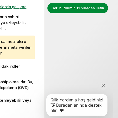
nlarda çalışma
.
Geri bildiriminizi buradan iletin
arın sahibi
üye ekleyebilir.
lir.
arsa, nesnelere
rin meta verileri
r.
ıdaki roller
ahip olmalıdır. Bu,
i depolama (QVD)
enleyebilir
veya