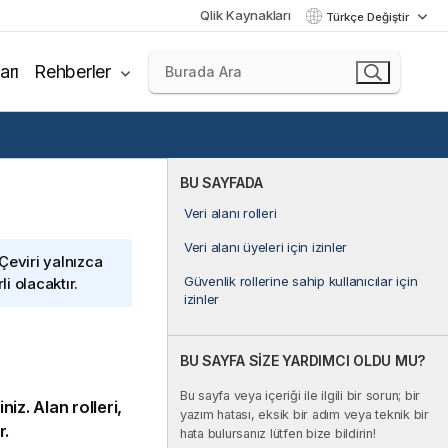
Qlik Kaynakları
Türkçe Değiştir
arı
Rehberler
BU SAYFADA
Veri alanı rolleri
Veri alanı üyeleri için izinler
 Çeviri yalnızca
Güvenlik rollerine sahip kullanıcılar için
i olacaktır.
izinler
BU SAYFA SİZE YARDIMCI OLDU MU?
Bu sayfa veya içeriği ile ilgili bir sorun; bir
niz. Alan rolleri,
yazım hatası, eksik bir adım veya teknik bir
r.
hata bulursanız lütfen bize bildirin!