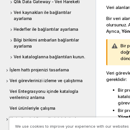
Qlik Data Gateway - Veri Hareketi
Veri alanlar
Veri kaynakları ile bağlantılar
Bir veri ala
ayarlama
olursunuz. A
Hedefler ile bağlantılar ayarlama
Ayrıca,
Yön
Bilgi birikimi ambarları bağlantılar
U
Bir 
ayarlama
y
doğr
Veri kataloglarına bağlantıları kurun.
a
dönd
r
İşlem hattı projenizi tasarlama
ı
Veri görevle
n
gereklidir:
Veri görevlerinizi izleme ve çalıştırma
o
Bir p
t
Veri Entegrasyonu içinde katalogla
katal
u
verileriniz anlama
görevl
Veri ürünleriyle çalışma
Bir pr
Yönet
Veri gözetimi ile verilerinizi doğrulama
ve düzeltme
We use cookies to improve your experience with our websites