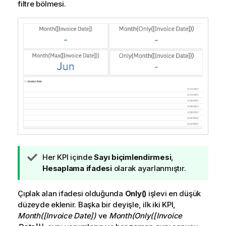
filtre bölmesi.
İ
Her
KPI
içinde
Sayı biçimlendirmesi
,
p
Hesaplama ifadesi
olarak ayarlanmıştır.
u
c
Çıplak alan ifadesi olduğunda
Only()
işlevi en düşük
u
düzeyde eklenir. Başka bir deyişle, ilk iki
KPI
,
n
Month([Invoice Date])
ve
Month(Only([Invoice
o