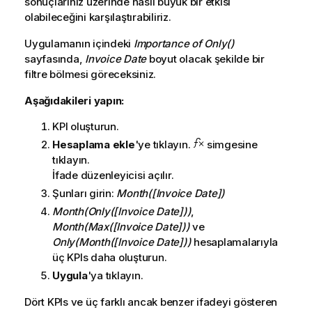
sonuçlarınız üzerinde nasıl büyük bir etkisi
olabileceğini karşılaştırabiliriz.
Uygulamanın
içindeki
Importance of Only()
sayfasında
,
Invoice Date
boyut olacak şekilde bir
filtre bölmesi göreceksiniz.
Aşağıdakileri yapın:
KPI
oluşturun.
Hesaplama ekle
'ye tıklayın.
simgesine
tıklayın.
İfade düzenleyicisi açılır.
Şunları girin:
Month([Invoice Date])
Month(Only([Invoice Date]))
,
Month(Max([Invoice Date]))
ve
Only(Month([Invoice Date]))
hesaplamalarıyla
üç
KPIs
daha oluşturun.
Uygula
'ya tıklayın.
Dört
KPIs
ve üç farklı ancak benzer ifadeyi gösteren