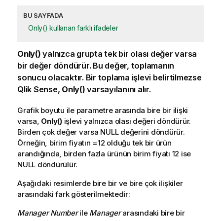
BU SAYFADA
Only() kullanan farklı ifadeler
Only()
yalnızca grupta tek bir olası değer varsa
bir değer döndürür. Bu değer,
toplamanın
sonucu olacaktır. Bir toplama işlevi belirtilmezse
Qlik Sense
,
Only()
varsayılanını alır.
Grafik
boyutu
ile parametre arasında bire bir ilişki
varsa,
Only()
işlevi yalnızca olası değeri döndürür.
Birden çok değer varsa
NULL
değerini döndürür.
Örneğin, birim fiyatın =12 olduğu tek bir ürün
arandığında, birden fazla ürünün birim fiyatı 12 ise
NULL
döndürülür.
Aşağıdaki resimlerde bire bir ve bire çok ilişkiler
arasındaki fark gösterilmektedir:
Manager Number
ile
Manager
arasındaki bire bir