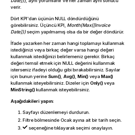
Date]))
, aynı yorumlanır ve her zaman aynı sonucu
t
verir.
u
Dört
KPI
'dan üçünün
NULL
döndürdüğünü
görebilirsiniz. Üçüncü
KPI
,
Month(Max([Invoice
Date]))
seçim yapılmamış olsa da bir değer döndürür.
İfade yazarken her zaman hangi toplamayı kullanmak
istediğinizi veya birkaç değer varsa hangi değeri
kullanmak istediğinizi belirlemeniz gerekir. Birkaç
değeri temsil etmek için
NULL
değerini kullanmak
isterseniz ifadeyi olduğu gibi bırakabilirsiniz. Sayılar
için bunun yerine
Sum()
,
Avg()
,
Min()
veya
Max()
kullanmak isteyebilirsiniz. Dizeler için
Only()
veya
MinString()
kullanmak isteyebilirsiniz.
Aşağıdakileri yapın:
Sayfayı düzenlemeyi durdurun.
Filtre bölmesinde Ocak ayına ait bir tarih seçin.
seçeneğine tıklayarak seçimi onaylayın.