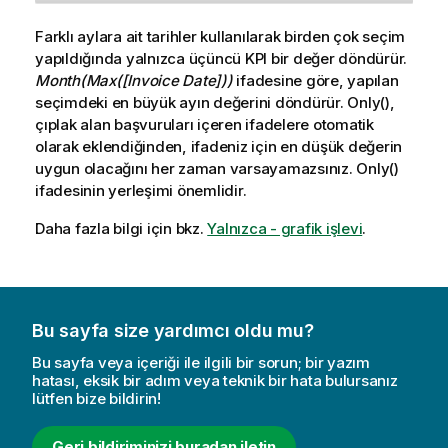
Farklı aylara ait tarihler kullanılarak birden çok seçim
yapıldığında yalnızca üçüncü
KPI
bir değer döndürür.
Month(Max([Invoice Date]))
ifadesine göre, yapılan
seçimdeki en büyük ayın değerini döndürür.
Only()
,
çıplak alan başvuruları içeren ifadelere otomatik
olarak eklendiğinden, ifadeniz için en düşük değerin
uygun olacağını her zaman varsayamazsınız.
Only()
ifadesinin yerleşimi önemlidir.
Daha fazla bilgi için bkz.
Yalnızca - grafik işlevi
.
Bu sayfa size yardımcı oldu mu?
Bu sayfa veya içeriği ile ilgili bir sorun; bir yazım
hatası, eksik bir adım veya teknik bir hata bulursanız
lütfen bize bildirin!
Geri bildiriminizi buradan iletin