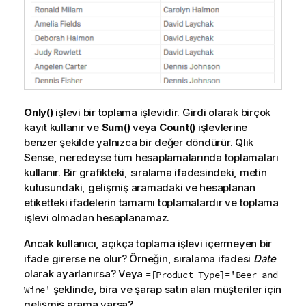
Only()
işlevi bir toplama işlevidir. Girdi olarak birçok
kayıt kullanır ve
Sum()
veya
Count()
işlevlerine
benzer şekilde yalnızca bir değer döndürür.
Qlik
Sense
, neredeyse tüm hesaplamalarında toplamaları
kullanır. Bir grafikteki, sıralama ifadesindeki, metin
kutusundaki, gelişmiş aramadaki ve hesaplanan
etiketteki ifadelerin tamamı toplamalardır ve toplama
işlevi olmadan hesaplanamaz.
Ancak kullanıcı, açıkça toplama işlevi içermeyen bir
ifade girerse ne olur? Örneğin, sıralama ifadesi
Date
olarak ayarlanırsa? Veya
=[Product Type]='Beer and
şeklinde, bira ve şarap satın alan müşteriler için
Wine'
gelişmiş arama varsa?