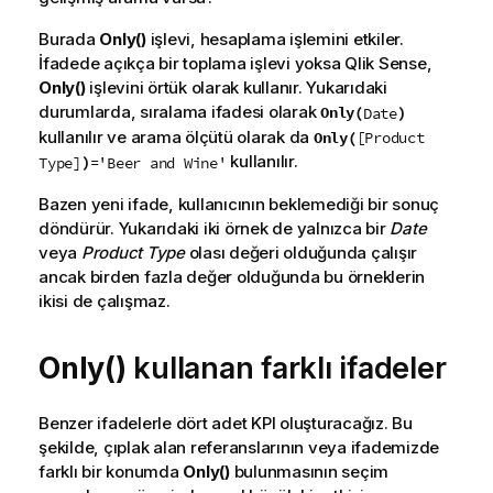
Burada
Only()
işlevi, hesaplama işlemini etkiler.
İfadede açıkça bir toplama işlevi yoksa
Qlik Sense
,
Only()
işlevini örtük olarak kullanır. Yukarıdaki
durumlarda, sıralama ifadesi olarak
Only(
)
Date
kullanılır ve arama ölçütü olarak da
Only(
[Product
kullanılır.
)
Type]
='Beer and Wine'
Bazen yeni ifade, kullanıcının beklemediği bir sonuç
döndürür. Yukarıdaki iki örnek de yalnızca bir
Date
veya
Product Type
olası değeri olduğunda çalışır
ancak birden fazla değer olduğunda bu örneklerin
ikisi de çalışmaz.
Only()
kullanan farklı ifadeler
Benzer ifadelerle dört adet
KPI
oluşturacağız. Bu
şekilde, çıplak
alan
referanslarının veya ifademizde
farklı bir konumda
Only()
bulunmasının seçim