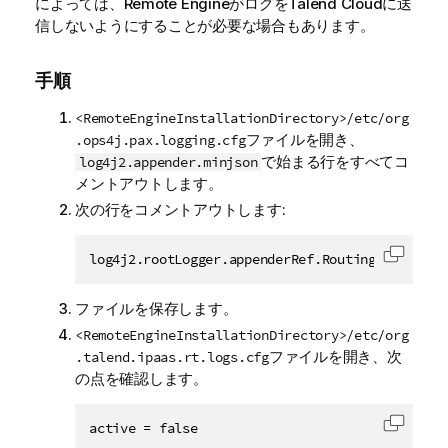
によっては、Remote Engineがログを
Talend Cloud
に送
信しないようにすることが必要な場合もあります。
手順
<RemoteEngineInstallationDirectory>/etc/org
ファイルを開き、
.ops4j.pax.logging.cfg
で始まる行をすべてコ
log4j2.appender.minjson
メントアウトします。
次の行をコメントアウトします:
log4j2.rootLogger.appenderRef.RoutingCloudStor
コード
ファイルを保存します。
<RemoteEngineInstallationDirectory>/etc/org
ファイルを開き、次
.talend.ipaas.rt.logs.cfg
の点を確認します。
active = false
コード