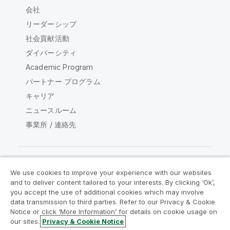
会社
リーダーシップ
社会貢献活動
ダイバーシティ
Academic Program
パートナー プログラム
キャリア
ニュースルーム
事業所 / 連絡先
We use cookies to improve your experience with our websites
Qlik コミュニティ
and to deliver content tailored to your interests. By clicking ‘Ok’,
you accept the use of additional cookies which may involve
data transmission to third parties. Refer to our Privacy & Cookie
法的契約
製品規約
Legal Policies
Notice or click ‘More Information’ for details on cookie usage on
リーガルポリシー
利用規約
商標
our sites.
Privacy & Cookie Notice