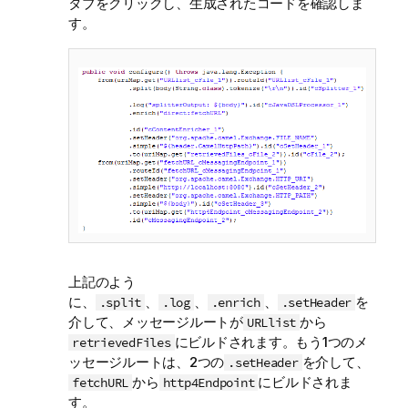
タブをクリックし、生成されたコードを確認しま
す。
上記のよう
に、
、
、
、
を
.split
.log
.enrich
.setHeader
介して、メッセージルートが
から
URLlist
にビルドされます。もう1つのメ
retrievedFiles
ッセージルートは、2つの
を介して、
.setHeader
から
にビルドされま
fetchURL
http4Endpoint
す。