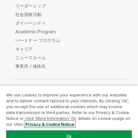
リーダーシップ
社会貢献活動
ダイバーシティ
Academic Program
パートナー プログラム
キャリア
ニュースルーム
事業所 / 連絡先
We use cookies to improve your experience with our websites
Qlik コミュニティ
and to deliver content tailored to your interests. By clicking ‘Ok’,
you accept the use of additional cookies which may involve
data transmission to third parties. Refer to our Privacy & Cookie
法的契約
製品規約
Legal Policies
Notice or click ‘More Information’ for details on cookie usage on
リーガルポリシー
利用規約
商標
our sites.
Privacy & Cookie Notice
Do Not Share My Info
Ok