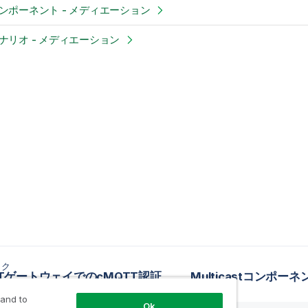
stコンポーネント - メディエーション
stシナリオ - メディエーション
ック
IoTゲートウェイでのcMQTT認証
 and to
Ok