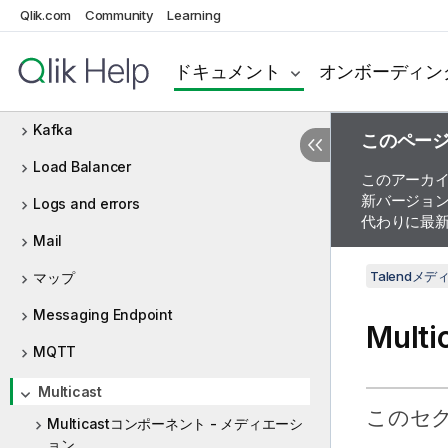
Qlik.com
Community
Learning
Flatpack
インターネット
ドキュメント
オンボーディン
JMS
Kafka
このペー
Load Balancer
このアーカ
新バージョ
Logs and errors
代わりに最
Mail
Talendメ
マップ
Messaging Endpoint
Mult
MQTT
Multicast
このセ
Multicastコンポーネント - メディエーシ
ョン