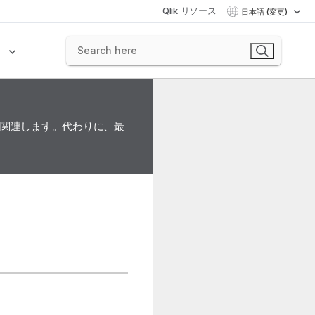
Qlik リソース
日本語 (変更)
ク
に関連します。代わりに、最