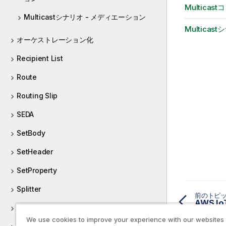
Multica
Multicastシナリオ - メディエーション
Multica
オーケストレーション化
Recipient List
Route
Routing Slip
SEDA
SetBody
SetHeader
SetProperty
Splitter
前のトピ
AWS 
Testing
We use cookies to improve your experience with our websites