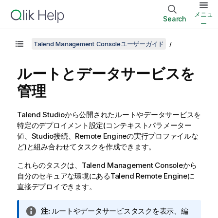
メニュ
Search
ー
Talend Management Consoleユーザーガイド
ルートとデータサービスを
管理
Talend Studio
から公開されたルートやデータサービスを
特定のデプロイメント設定(コンテキストパラメーター
値、Studio接続、Remote Engineの実行プロファイルな
ど)と組み合わせてタスクを作成できます。
これらのタスクは、
Talend Management Console
から
自分のセキュアな環境にある
Talend Remote Engine
に
直接デプロイできます。
情
注:
ルートやデータサービスタスクを表示、編