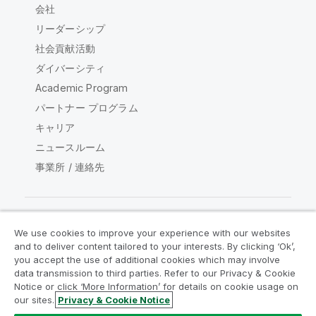
会社
リーダーシップ
社会貢献活動
ダイバーシティ
Academic Program
パートナー プログラム
キャリア
ニュースルーム
事業所 / 連絡先
We use cookies to improve your experience with our websites
Qlik コミュニティ
and to deliver content tailored to your interests. By clicking ‘Ok’,
you accept the use of additional cookies which may involve
data transmission to third parties. Refer to our Privacy & Cookie
法的契約
製品規約
Legal Policies
Notice or click ‘More Information’ for details on cookie usage on
リーガルポリシー
利用規約
商標
our sites.
Privacy & Cookie Notice
Do Not Share My Info