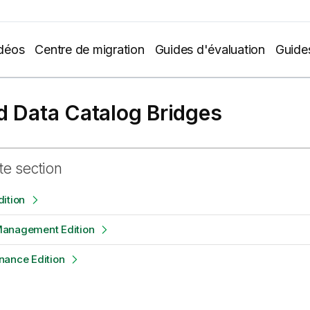
déos
Centre de migration
Guides d'évaluation
Guide
d Data Catalog Bridges
te section
ition
anagement Edition
nance Edition