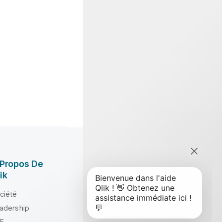
 Propos De
ik
ciété
adership
E