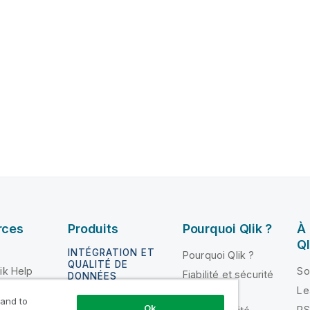
rces
Produits
Pourquoi Qlik ?
À
Ql
INTÉGRATION ET
Pourquoi Qlik ?
QUALITÉ DE
ik Help
So
Fiabilité et sécurité
DONNÉES
loper
Le
Fiabilité et
Qlik Talend
 and to
Ok
n
RS