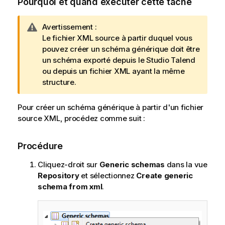
Pourquoi et quand exécuter cette tâche
N
Avertissement :
o
Le fichier XML source à partir duquel vous
t
pouvez créer un schéma générique doit être
e
un schéma exporté depuis le
Studio Talend
I
ou depuis un fichier XML ayant la même
n
structure.
f
o
Pour créer un schéma générique à partir d'un fichier
r
source XML, procédez comme suit :
m
a
Procédure
t
i
Cliquez-droit sur
Generic schemas
dans la vue
o
Repository
et sélectionnez
Create generic
n
schema from xml
.
s