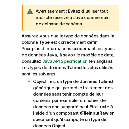
N
Avertissement :
Évitez d'utiliser tout
o
mot-clé réservé à Java comme nom
t
de colonne de schéma.
e
Assurez-vous que le type de données dans la
I
colonne
Type
est correctement défini.
n
Pour plus d'informations concernant les types
f
de données Java, à savoir le modèle de date,
o
consultez
Java API Specification
(en anglais).
r
Les types de données
Talend
les plus utilisés
m
sont les suivants :
a
t
Object : est un type de données
Talend
i
générique qui permet le traitement des
o
données sans tenir compte de leur
n
contenu, par exemple, un fichier de
s
données non supporté peut être traité à
l'aide d'un composant
tFileInputRaw
en
spécifiant qu'il comporte un type de
données Object.