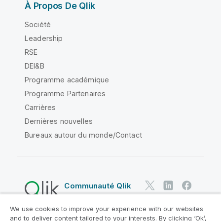
À Propos De Qlik
Société
Leadership
RSE
DEI&B
Programme académique
Programme Partenaires
Carrières
Dernières nouvelles
Bureaux autour du monde/Contact
Communauté Qlik
We use cookies to improve your experience with our websites
Contrats juridiques
and to deliver content tailored to your interests. By clicking ‘Ok’,