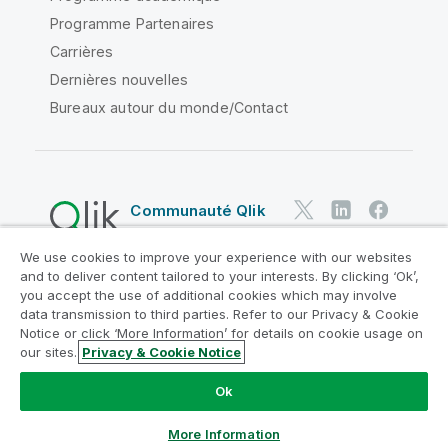
Programme Partenaires
Carrières
Dernières nouvelles
Bureaux autour du monde/Contact
Communauté Qlik
We use cookies to improve your experience with our websites
Contrats juridiques
and to deliver content tailored to your interests. By clicking ‘Ok’,
Conditions d'utilisation des produits
you accept the use of additional cookies which may involve
data transmission to third parties. Refer to our Privacy & Cookie
Legal Policies
Conditions légales
Notice or click ‘More Information’ for details on cookie usage on
Conditions d'utilisation
Marques
our sites.
Privacy & Cookie Notice
Do Not Share My Info
Ok
Copyright © 1993-2026 QlikTech International AB. Tous
droits réservés.
More Information