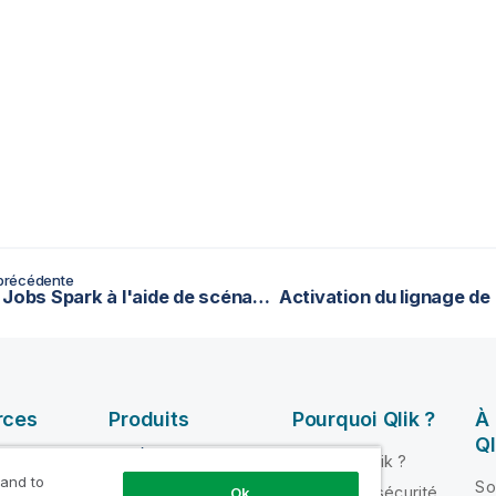
précédente
Test de Jobs Spark à l'aide de scénarios de test
rces
Produits
Pourquoi Qlik ?
À
Ql
INTÉGRATION ET
Pourquoi Qlik ?
QUALITÉ DE
 and to
ik Help
So
Fiabilité et sécurité
Ok
DONNÉES