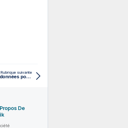
Rubrique suivante
Activation du lignage de données pour les Jobs Big Data
 Propos De
ik
ciété